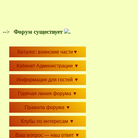
Форум существует
.
-->
Каталог: воинские части
▼
Кабинет Администрации
▼
Информация для гостей
▼
Горячая линия форума
▼
Правила форума
▼
Клубы по интересам
▼
Ваш вопрос — наш ответ
▼