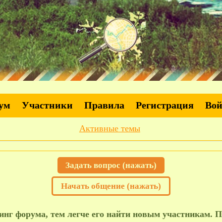
ум
Участники
Правила
Регистрация
Во
Активные темы
Задать вопрос (нажать)
Начать общение (нажать)
нг форума, тем легче его найти новым участникам. П