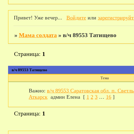
Привет! Уже вечер...
Войдите
или
зарегистрируйт
»
Мама солдата
»
в/ч 89553 Татищево
Страница:
1
в/ч 89553 Татищево
Тема
Важно:
в/ч 89553 Саратовская обл. п. Светлы
Аткарск
админ Елена
[
1
2
3
…
16
]
Страница:
1