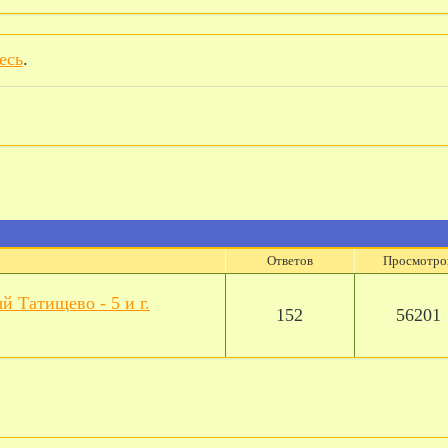
есь
.
Ответов
Просмотро
й Татищево - 5 и г.
152
56201