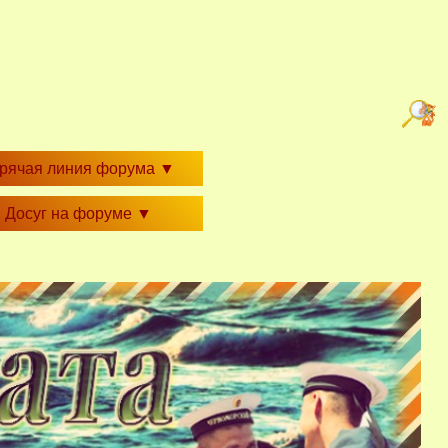
орячая линия форума
▼
Досуг на форуме
▼