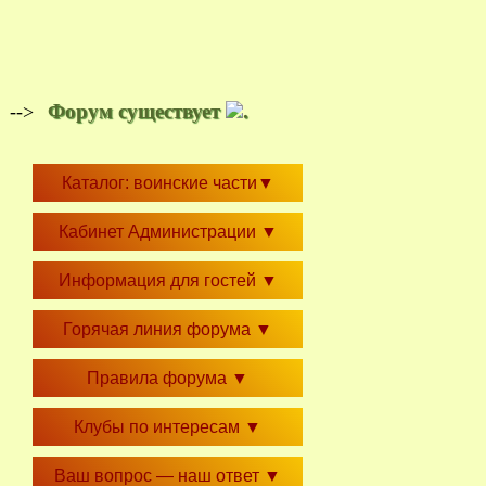
Форум существует
.
-->
Каталог: воинские части
▼
Кабинет Администрации
▼
Информация для гостей
▼
Горячая линия форума
▼
Правила форума
▼
Клубы по интересам
▼
Ваш вопрос — наш ответ
▼