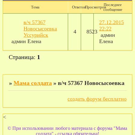
Последнее
Тема
Ответов
Просмотров
сообщение
в/ч 57367
27.12.2015
Новосысоевка
22:22
4
8523
Уссурийск
админ
админ Елена
Елена
Страница:
1
»
Мама солдата
»
в/ч 57367 Новосысоевка
создать форум бесплатно
<
© При использовании любого материала с форума "Мама
солдата" - ссылка обязательна!