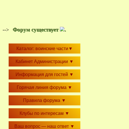
Форум существует
.
-->
Каталог: воинские части
▼
Кабинет Администрации
▼
Информация для гостей
▼
Горячая линия форума
▼
Правила форума
▼
Клубы по интересам
▼
Ваш вопрос — наш ответ
▼