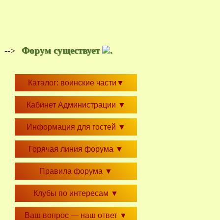
Форум существует
.
-->
Каталог: воинские части
▼
Кабинет Администрации
▼
Информация для гостей
▼
Горячая линия форума
▼
Правила форума
▼
Клубы по интересам
▼
Ваш вопрос — наш ответ
▼