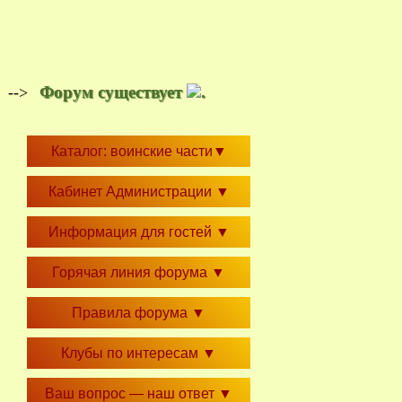
Форум существует
.
-->
Каталог: воинские части
▼
Кабинет Администрации
▼
Информация для гостей
▼
Горячая линия форума
▼
Правила форума
▼
Клубы по интересам
▼
Ваш вопрос — наш ответ
▼