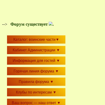
Форум существует
.
-->
Каталог: воинские части
▼
Кабинет Администрации
▼
Информация для гостей
▼
Горячая линия форума
▼
Правила форума
▼
Клубы по интересам
▼
Ваш вопрос — наш ответ
▼