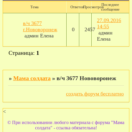
Последнее
Тема
Ответов
Просмотров
сообщение
27.09.2016
в/ч 3677
14:55
г.Нововоронеж
0
2457
админ
админ Елена
Елена
Страница:
1
»
Мама солдата
»
в/ч 3677 Нововоронеж
создать форум бесплатно
<
© При использовании любого материала с форума "Мама
солдата" - ссылка обязательна!