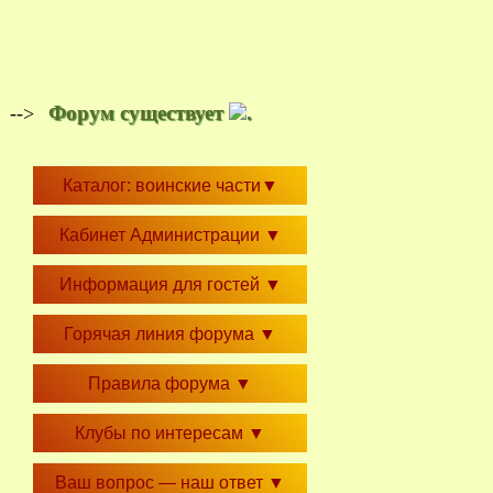
Форум существует
.
-->
Каталог: воинские части
▼
Кабинет Администрации
▼
Информация для гостей
▼
Горячая линия форума
▼
Правила форума
▼
Клубы по интересам
▼
Ваш вопрос — наш ответ
▼