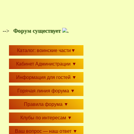
Форум существует
.
-->
Каталог: воинские части
▼
Кабинет Администрации
▼
Информация для гостей
▼
Горячая линия форума
▼
Правила форума
▼
Клубы по интересам
▼
Ваш вопрос — наш ответ
▼