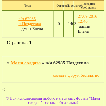
Последнее
Тема
Ответов
Просмотров
сообщение
27.09.2016
в/ч 62985
12:40
п.Поздеевка
0
1403
админ
админ Елена
Елена
Страница:
1
»
Мама солдата
»
в/ч 62985 Поздеевка
создать форум бесплатно
<
© При использовании любого материала с форума "Мама
солдата" - ссылка обязательна!