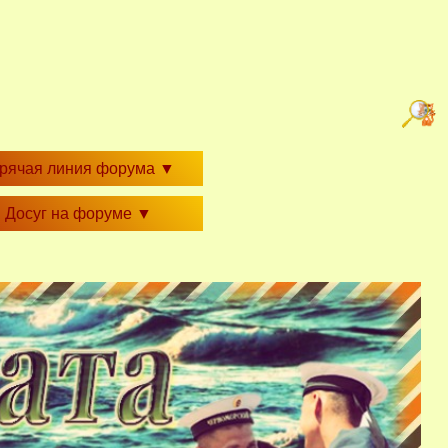
орячая линия форума
▼
Досуг на форуме
▼