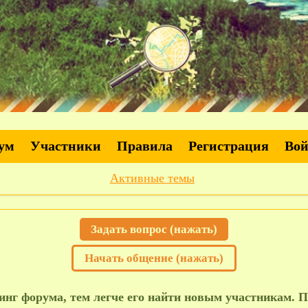
ум
Участники
Правила
Регистрация
Во
Активные темы
Задать вопрос (нажать)
Начать общение (нажать)
нг форума, тем легче его найти новым участникам. П