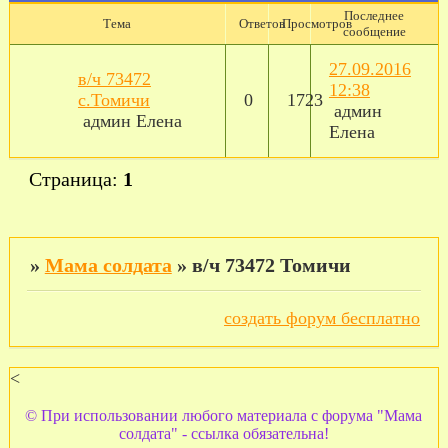
Последнее
Тема
Ответов
Просмотров
сообщение
27.09.2016
в/ч 73472
12:38
с.Томичи
0
1723
админ
админ Елена
Елена
Страница:
1
»
Мама солдата
»
в/ч 73472 Томичи
создать форум бесплатно
<
© При использовании любого материала с форума "Мама
солдата" - ссылка обязательна!