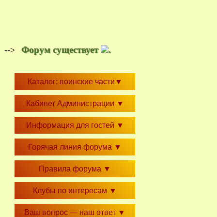
Форум существует
.
-->
Каталог: воинские части
▼
Кабинет Администрации
▼
Информация для гостей
▼
Горячая линия форума
▼
Правила форума
▼
Клубы по интересам
▼
Ваш вопрос — наш ответ
▼