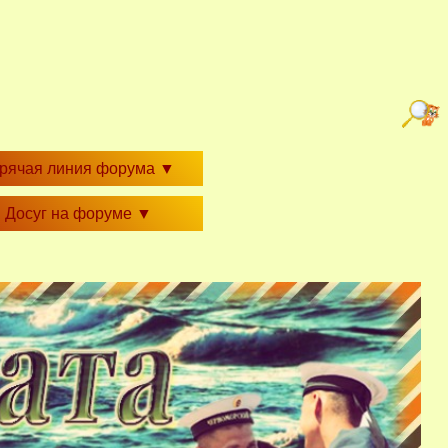
орячая линия форума
▼
Досуг на форуме
▼