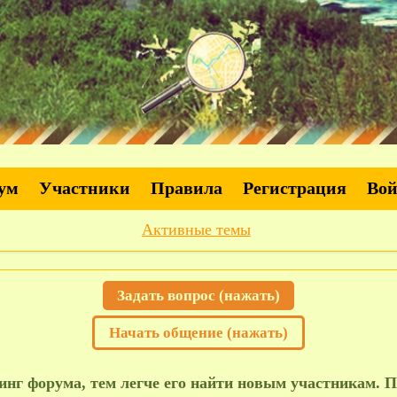
ум
Участники
Правила
Регистрация
Во
Активные темы
Задать вопрос (нажать)
Начать общение (нажать)
нг форума, тем легче его найти новым участникам. П