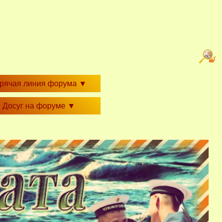
орячая линия форума
▼
Досуг на форуме
▼