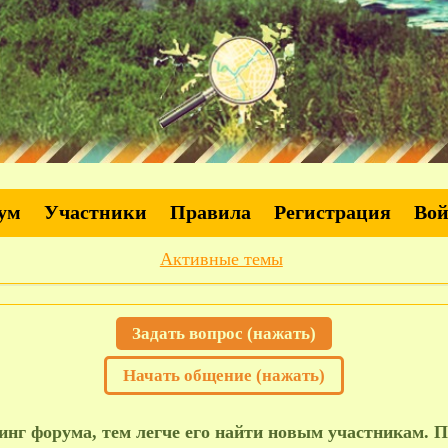
ум
Участники
Правила
Регистрация
Во
Активные темы
Задать вопрос (нажать)
Начать общение (нажать)
нг форума, тем легче его найти новым участникам. П