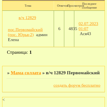
Последнее
Тема
Ответов
Просмотров
сообщение
в/ч 12829
02.07.2023
6
4835
01:07
пос.Первомайский
Ася43
(пос. Юрья-2)
админ
Елена
Страница:
1
»
Мама солдата
»
в/ч 12829 Первомайский
создать форум бесплатно
<