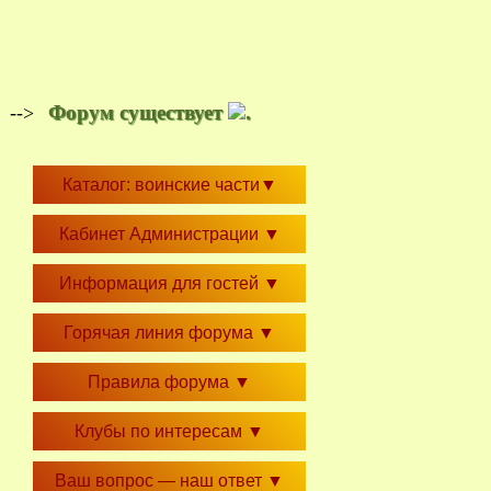
Форум существует
.
-->
Каталог: воинские части
▼
Кабинет Администрации
▼
Информация для гостей
▼
Горячая линия форума
▼
Правила форума
▼
Клубы по интересам
▼
Ваш вопрос — наш ответ
▼