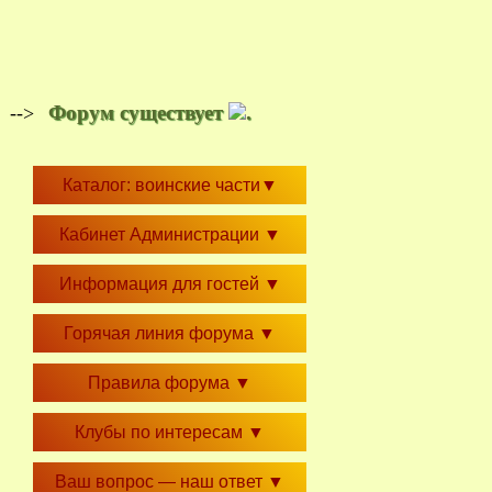
Форум существует
.
-->
Каталог: воинские части
▼
Кабинет Администрации
▼
Информация для гостей
▼
Горячая линия форума
▼
Правила форума
▼
Клубы по интересам
▼
Ваш вопрос — наш ответ
▼