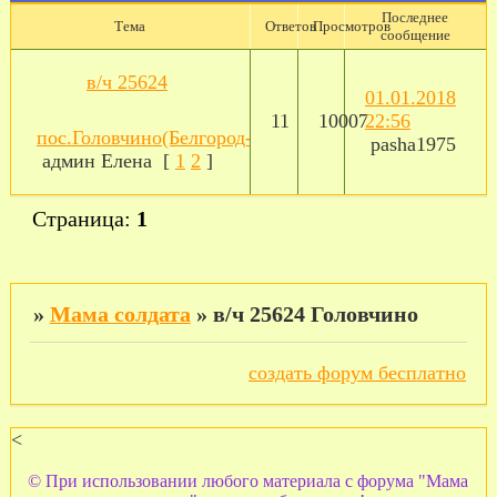
Последнее
Тема
Ответов
Просмотров
сообщение
в/ч 25624
01.01.2018
11
10007
22:56
пос.Головчино(Белгород-22)
pasha1975
админ Елена
[
1
2
]
Страница:
1
»
Мама солдата
»
в/ч 25624 Головчино
создать форум бесплатно
<
© При использовании любого материала с форума "Мама