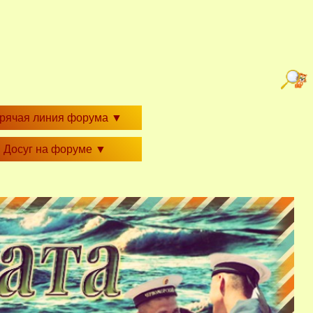
орячая линия форума
▼
Досуг на форуме
▼