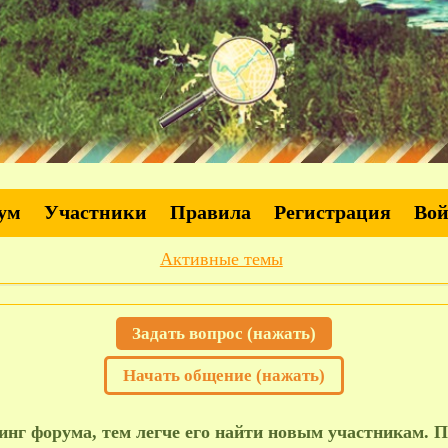
ум
Участники
Правила
Регистрация
Во
Активные темы
Задать вопрос (нажать)
Начать общение (нажать)
нг форума, тем легче его найти новым участникам. П