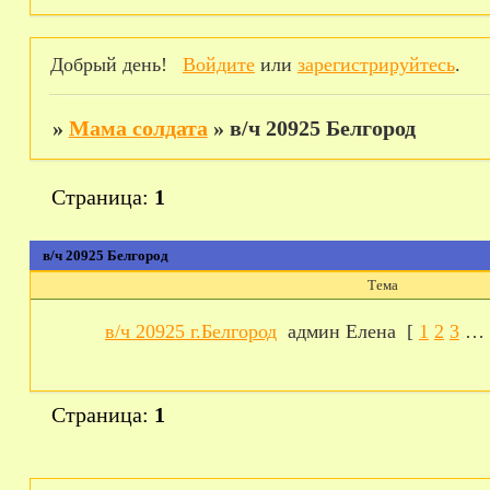
Добрый день!
Войдите
или
зарегистрируйтесь
.
»
Мама солдата
»
в/ч 20925 Белгород
Страница:
1
в/ч 20925 Белгород
Тема
в/ч 20925 г.Белгород
админ Елена
[
1
2
3
…
Страница:
1