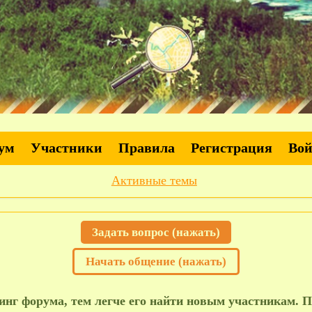
ум
Участники
Правила
Регистрация
Во
Активные темы
Задать вопрос (нажать)
Начать общение (нажать)
нг форума, тем легче его найти новым участникам. П