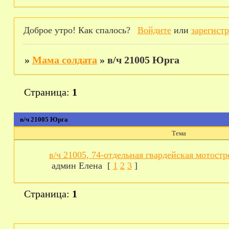
Доброе утро! Как спалось?
Войдите
или
зарегист
»
Мама солдата
»
в/ч 21005 Юрга
Страница:
1
в/ч 21005 Юрга
Тема
в/ч 21005, 74-отдельная гвардейская мотостр
админ Елена
[
1
2
3
]
Страница:
1