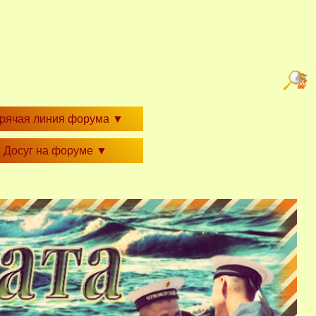
орячая линия форума
▼
Досуг на форуме
▼