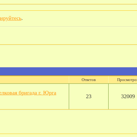
рируйтесь
.
Ответов
Просмотро
елковая бригада г. Юрга
23
32009