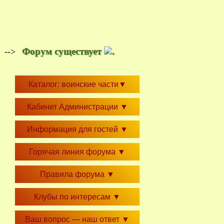
Форум существует
.
-->
Каталог: воинские части
▼
Кабинет Администрации
▼
Информация для гостей
▼
Горячая линия форума
▼
Правила форума
▼
Клубы по интересам
▼
Ваш вопрос — наш ответ
▼