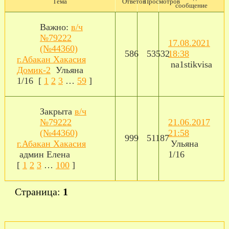
Тема
Ответов
Просмотров
сообщение
Важно:
в/ч
№79222
17.08.2021
(№44360)
586
53532
18:38
г.Абакан Хакасия
na1stikvisa
Домик-2
Ульяна
1/16
[
1
2
3
…
59
]
Закрыта
в/ч
№79222
21.06.2017
(№44360)
21:58
999
51187
г.Абакан Хакасия
Ульяна
админ Елена
1/16
[
1
2
3
…
100
]
Страница:
1