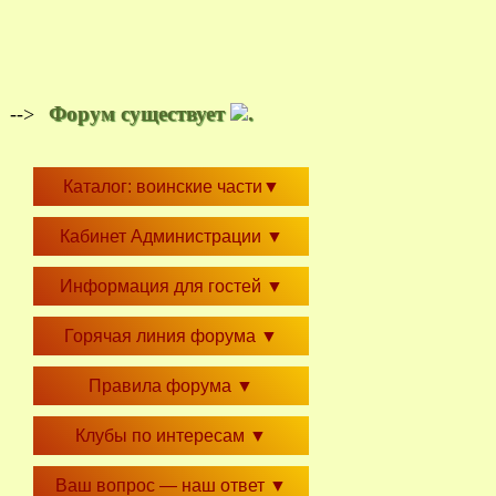
Форум существует
.
-->
Каталог: воинские части
▼
Кабинет Администрации
▼
Информация для гостей
▼
Горячая линия форума
▼
Правила форума
▼
Клубы по интересам
▼
Ваш вопрос — наш ответ
▼