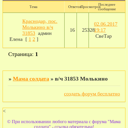
Последнее
Тема
Ответов
Просмотров
сообщение
Краснодар, пос.
02.06.2017
Молькино в/ч
16
25328
19:17
31853
админ
СвеТар
Елена
[
1
2
]
Страница:
1
»
Мама солдата
»
в/ч 31853 Молькино
создать форум бесплатно
<
© При использовании любого материала с форума "Мама
солдата" - ссылка обязательна!