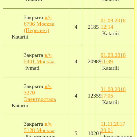
Закрыта
в/ч
01.09.2018
6796 Москва
4
2185
12:14
(Пересвет)
Katariii
Katariii
Закрыта
в/ч
01.09.2018
5401 Москва
4
20989
11:39
ivmati
Katariii
Закрыта
в/ч
31.08.2018
3270
4
12359
17:05
Электросталь
Katariii
Katariii
Закрыта
в/ч
11.11.2017
5128 Москва
20:01
5
10201
Родственник
Родственник