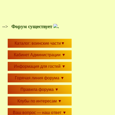
Форум существует
.
-->
Каталог: воинские части
▼
Кабинет Администрации
▼
Информация для гостей
▼
Горячая линия форума
▼
Правила форума
▼
Клубы по интересам
▼
Ваш вопрос — наш ответ
▼