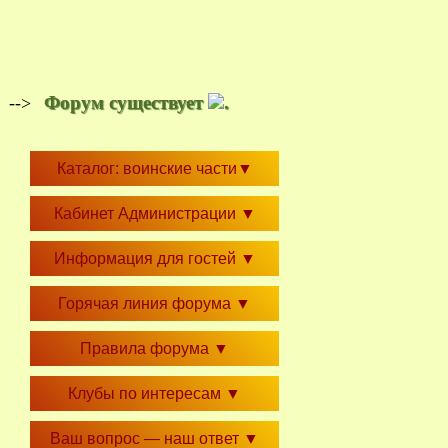
Форум существует
.
-->
Каталог: воинские части
▼
Кабинет Администрации
▼
Информация для гостей
▼
Горячая линия форума
▼
Правила форума
▼
Клубы по интересам
▼
Ваш вопрос — наш ответ
▼