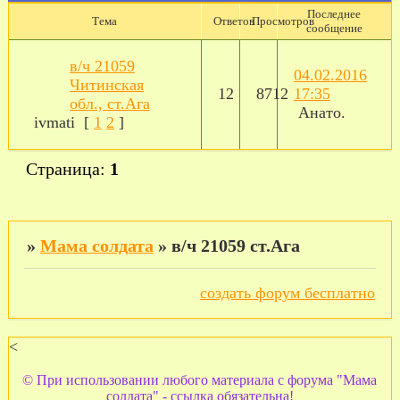
Последнее
Тема
Ответов
Просмотров
сообщение
в/ч 21059
04.02.2016
Читинская
12
8712
17:35
обл., ст.Ага
Анато.
ivmati
[
1
2
]
Страница:
1
»
Мама солдата
»
в/ч 21059 ст.Ага
создать форум бесплатно
<
© При использовании любого материала с форума "Мама
солдата" - ссылка обязательна!