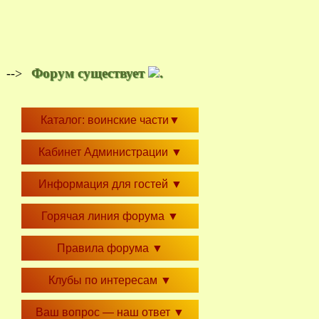
Форум существует
.
-->
Каталог: воинские части
▼
Кабинет Администрации
▼
Информация для гостей
▼
Горячая линия форума
▼
Правила форума
▼
Клубы по интересам
▼
Ваш вопрос — наш ответ
▼