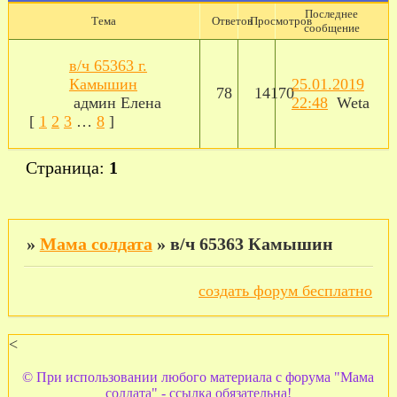
Последнее
Тема
Ответов
Просмотров
сообщение
в/ч 65363 г.
Камышин
25.01.2019
78
14170
админ Елена
22:48
Weta
[
1
2
3
…
8
]
Страница:
1
»
Мама солдата
»
в/ч 65363 Камышин
создать форум бесплатно
<
© При использовании любого материала с форума "Мама
солдата" - ссылка обязательна!