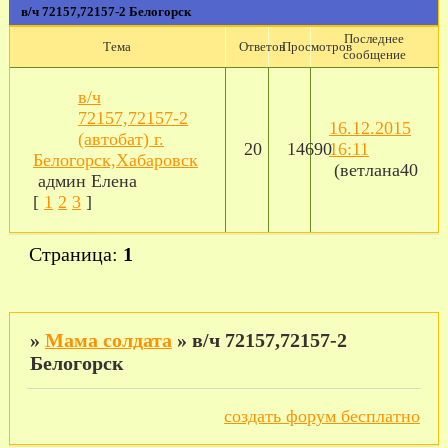
в/ч 72157,72157-2 Белогорск
Последнее
Тема
Ответов
Просмотров
сообщение
в/ч
72157,72157-2
16.12.2015
(автобат) г.
20
14690
16:11
Белогорск,Хабаровск
(ветлана40
админ Елена
[
1
2
3
]
Страница:
1
»
Мама солдата
»
в/ч 72157,72157-2
Белогорск
создать форум бесплатно