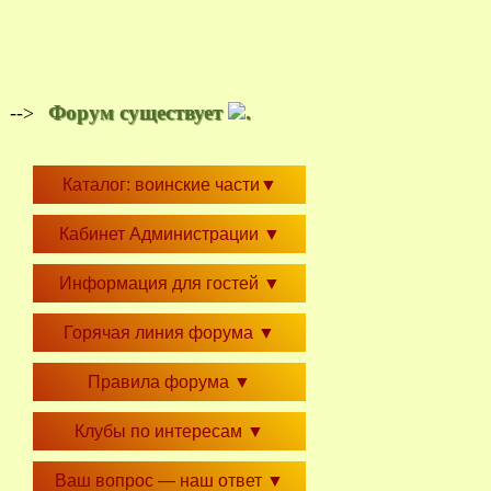
Форум существует
.
-->
Каталог: воинские части
▼
Кабинет Администрации
▼
Информация для гостей
▼
Горячая линия форума
▼
Правила форума
▼
Клубы по интересам
▼
Ваш вопрос — наш ответ
▼