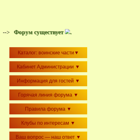
Форум существует
.
-->
Каталог: воинские части
▼
Кабинет Администрации
▼
Информация для гостей
▼
Горячая линия форума
▼
Правила форума
▼
Клубы по интересам
▼
Ваш вопрос — наш ответ
▼