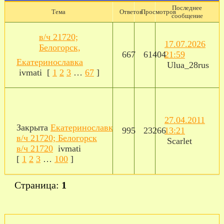
Последнее
Тема
Ответов
Просмотров
сообщение
в/ч 21720;
17.07.2026
Белогорск,
667
61404
21:59
Екатеринославка
Ulua_28rus
ivmati
[
1
2
3
…
67
]
27.04.2011
Закрыта
Екатеринославка
995
23266
13:21
в/ч 21720; Белогорск
Scarlet
в/ч 21720
ivmati
[
1
2
3
…
100
]
Страница:
1