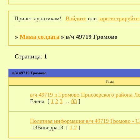
Привет лунатикам!
Войдите
или
зарегистрируйте
»
Мама солдата
»
в/ч 49719 Громово
Страница:
1
в/ч 49719 Громово
Тема
в/ч 49719 п.Громово Приозерского района Л
Елена
[
1
2
3
…
83
]
Полезная информация в/ч 49719 Громово - 
13Виверра13
[
1
2
]