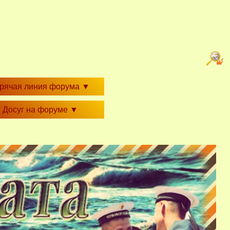
орячая линия форума
▼
Досуг на форуме
▼