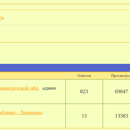
сь
.
Ответов
Просмотро
енинградской обл.
админ
823
69847
Саблино - Левашово
13
13383