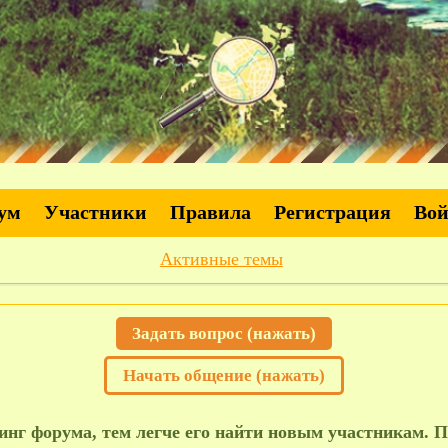
ум
Участники
Правила
Регистрация
Во
Активные темы
Задать вопрос (нажать)
Начать общение (нажать)
нг форума, тем легче его найти новым участникам. П