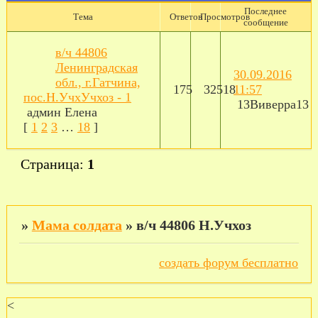
Последнее
Тема
Ответов
Просмотров
сообщение
в/ч 44806
Ленинградская
30.09.2016
обл., г.Гатчина,
175
32518
11:57
пос.Н.УчхУчхоз - 1
13Виверра13
админ Елена
[
1
2
3
…
18
]
Страница:
1
»
Мама солдата
»
в/ч 44806 Н.Учхоз
создать форум бесплатно
<