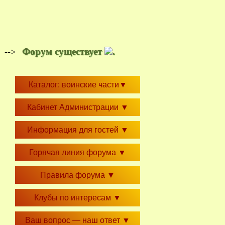
Форум существует
.
-->
Каталог: воинские части
▼
Кабинет Администрации
▼
Информация для гостей
▼
Горячая линия форума
▼
Правила форума
▼
Клубы по интересам
▼
Ваш вопрос — наш ответ
▼