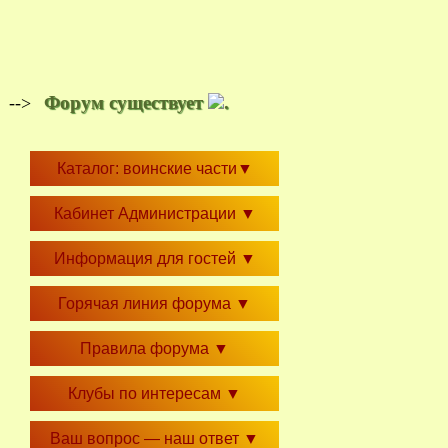
Форум существует
.
-->
Каталог: воинские части
▼
Кабинет Администрации
▼
Информация для гостей
▼
Горячая линия форума
▼
Правила форума
▼
Клубы по интересам
▼
Ваш вопрос — наш ответ
▼