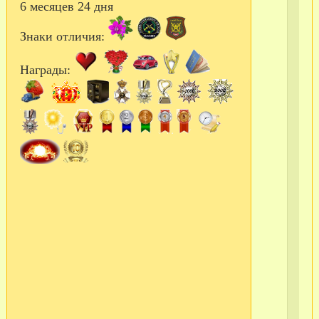
6 месяцев 24 дня
ПА
Знаки отличия:
РУ
Награды:
ВС
ДЕ
ДЕ
РЕ
СЮ