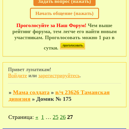
Задать вопрос (нажать)
Начать общение (нажать)
Проголосуйте за Наш Форум!
Чем выше
рейтинг форума, тем легче его найти новым
участникам. Проголосовать можно 1 раз в
сутки.
Привет лунатикам!
Войдите
или
зарегистрируйтесь
.
»
Мама солдата
»
в/ч 23626 Таманская
дивизия
»
Домик № 175
Страница:
«
1
…
25
26
27