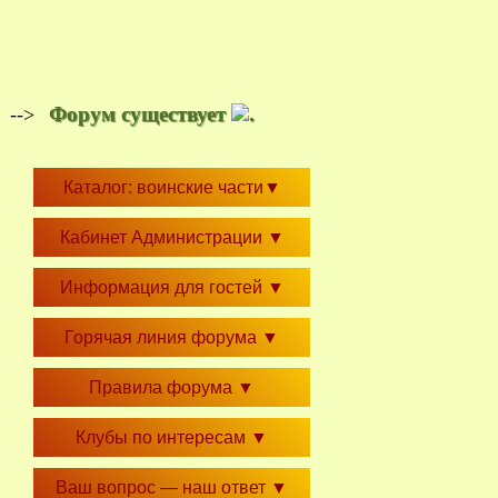
Форум существует
.
-->
Каталог: воинские части
▼
Кабинет Администрации
▼
Информация для гостей
▼
Горячая линия форума
▼
Правила форума
▼
Клубы по интересам
▼
Ваш вопрос — наш ответ
▼