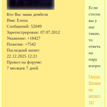
Если
стесните
Кто Вы:
мама дембеля
Имя:
Елена
вы у
Сообщений:
52049
нас
Зарегистрирован
: 07.07.2012
такие,
Уважение:
+18427
то
Позитив:
+7542
ответьте
Последний визит:
на
22.12.2025 12:21
пару
Провел на форуме:
вопросов..
7 месяцев 7 дней
Опрос!
Почему
не
регистрир
†l¤