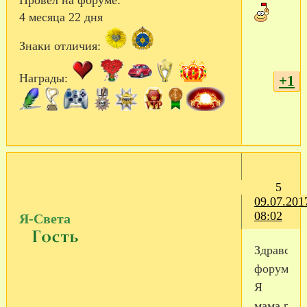
4 месяца 22 дня
Знаки отличия:
Награды:
+1
5
09.07.201
08:02
Я-Света
Здравств
форумчане
Я
мама,реб