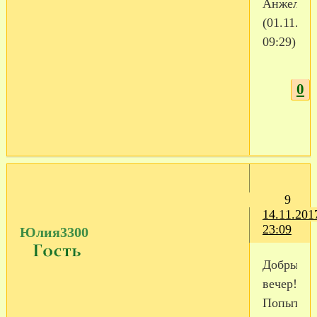
Анжелла
(01.11.20
09:29)
0
9
14.11.201
23:09
Юлия3300
Добрый
вечер!
Попытала