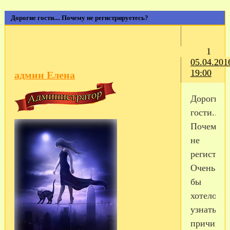
Дорогие гости.... Почему не регистрируетесь?
1
05.04.201
19:00
админ Елена
Дорогие
гости....
Почему
не
регистри
Очень
бы
хотелось
узнать
причину...