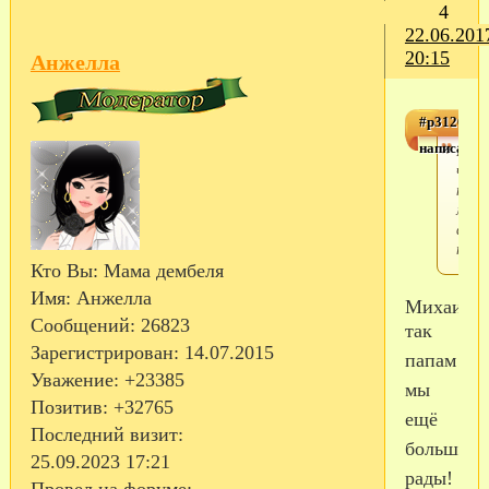
4
22.06.201
20:15
Анжелла
#p312611
написал(а)
Пото
что 
не
мама
а
папа
Кто Вы:
Мама дембеля
Имя:
Анжелла
Михаил,
Сообщений:
26823
так
Зарегистрирован
: 14.07.2015
папам
Уважение:
+23385
мы
Позитив:
+32765
ещё
Последний визит:
больше
25.09.2023 17:21
рады!
Провел на форуме: