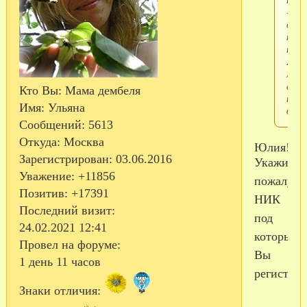
- ни
отве
ни
прив
Я
мам
солд
Кто Вы:
Мама дембеля
приз
Имя:
Ульяна
08.1
Сообщений:
5613
Откуда:
Москва
Юлия!
Зарегистрирован
: 03.06.2016
Укажите
Уважение:
+11856
пожалуйс
Позитив:
+17391
НИК
Последний визит:
под
24.02.2021 12:41
которым
Провел на форуме:
Вы
1 день 11 часов
регистрир
Знаки отличия: