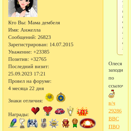
мож
заре
и
най
сосл
Кто Вы:
Мама дембеля
сына
Имя:
Анжелла
г.
Сообщений:
26823
Ново
в/ч
Зарегистрирован
: 14.07.2015
2928
Уважение:
+23385
Позитив:
+32765
Олеся
Последний визит:
заходите
25.09.2023 17:21
по
Провел на форуме:
ссылочке
4 месяца 22 дня
Знаки отличия:
в/ч
29286
Награды:
ВВС
ПВО