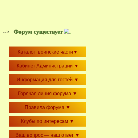
Форум существует
.
-->
Каталог: воинские части
▼
Кабинет Администрации
▼
Информация для гостей
▼
Горячая линия форума
▼
Правила форума
▼
Клубы по интересам
▼
Ваш вопрос — наш ответ
▼