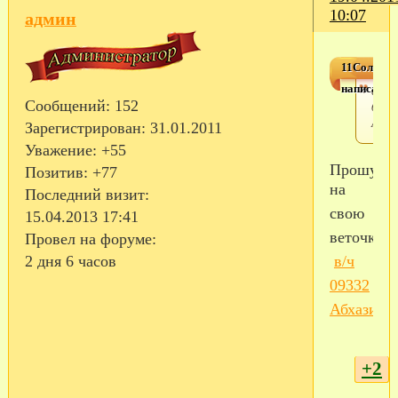
10:07
админ
11Солдатк
написал(а)
в/ч
Сообщений:
152
0933
Абха
Зарегистрирован
: 31.01.2011
Уважение:
+55
Прошу
Позитив:
+77
на
Последний визит:
свою
15.04.2013 17:41
веточку))
Провел на форуме:
в/ч
2 дня 6 часов
09332
Абхазия
+2