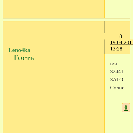
8
19.04.201
13:28
Leno4ka
в/ч
32441
ЗАТО
Солнечн
0