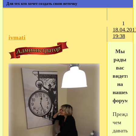
Для тех кто хочет создать свою веточку
1
18.04.201
19:38
ivmati
Мы
рады
вас
видеть
на
нашем
форуме.
Прежде,
чем
давать