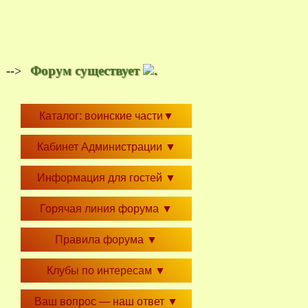
Форум существует
.
-->
Каталог: воинские части
▼
Кабинет Администрации
▼
Информация для гостей
▼
Горячая линия форума
▼
Правила форума
▼
Клубы по интересам
▼
Ваш вопрос — наш ответ
▼