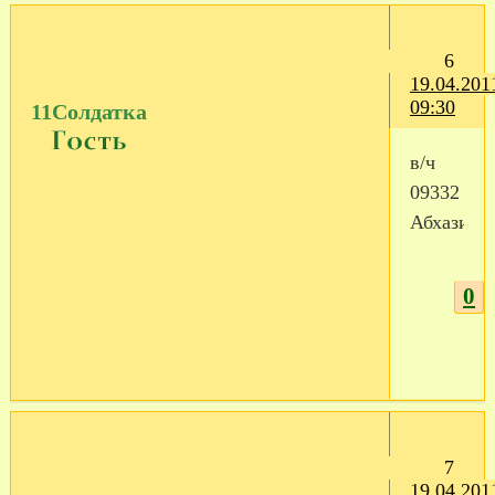
6
19.04.201
09:30
11Солдатка
в/ч
09332
Абхазия
0
7
19.04.201