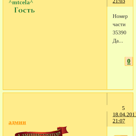
21:03
^mtcela^
Номер
части
35390
Да...
0
5
18.04.201
21:07
админ