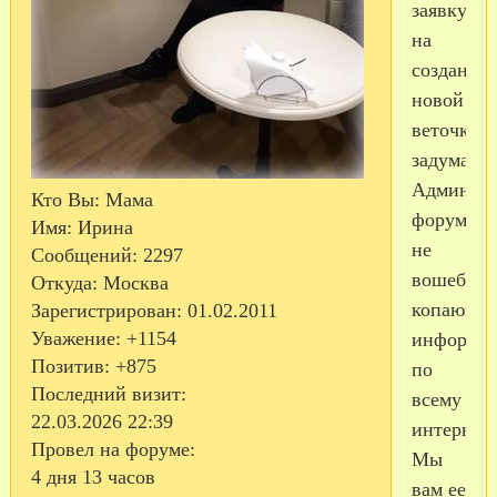
заявку
на
создание
новой
веточки...
задумайте
Админист
Кто Вы:
Мама
форума
Имя:
Ирина
не
Сообщений:
2297
вошебни
Откуда:
Москва
копающи
Зарегистрирован
: 01.02.2011
Уважение:
+1154
информа
Позитив:
+875
по
Последний визит:
всему
22.03.2026 22:39
интернету
Провел на форуме:
Мы
4 дня 13 часов
вам ее