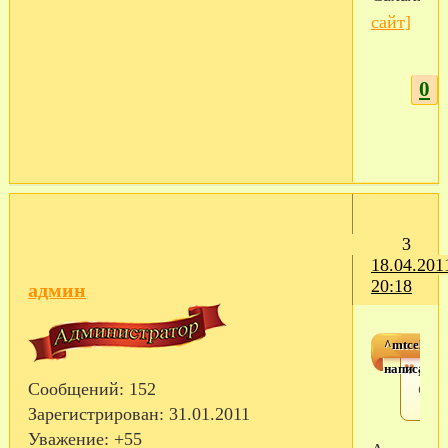
сайт]
0
3
18.04.201
20:18
админ
^mtcela^
написал(а)
Южн
Сообщений:
152
Саха
Зарегистрирован
: 31.01.2011
Уважение:
+55