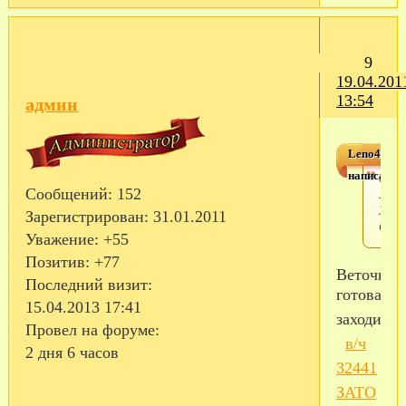
9
19.04.201
13:54
админ
Leno4ka
написал(а)
в/ч
Сообщений:
152
3244
ЗАТ
Зарегистрирован
: 31.01.2011
Солн
Уважение:
+55
Позитив:
+77
Веточка
Последний визит:
готова...
15.04.2013 17:41
заходите.
Провел на форуме:
в/ч
2 дня 6 часов
32441
ЗАТО