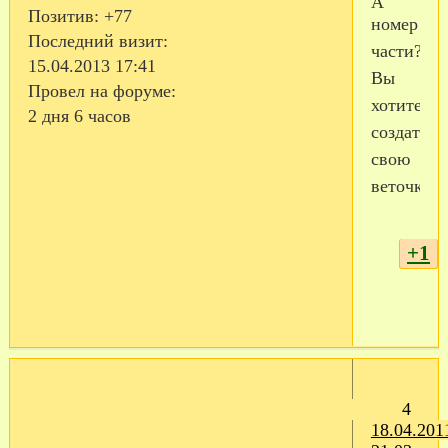
А
Позитив:
+77
номер
Последний визит:
части?
15.04.2013 17:41
Вы
Провел на форуме:
хотите
2 дня 6 часов
создать
свою
веточку?
+1
4
18.04.201