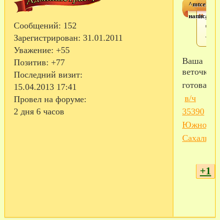
^mtcela^
написал(а)
Ном
Сообщений:
152
част
3539
Зарегистрирован
: 31.01.2011
Уважение:
+55
Ваша
Позитив:
+77
веточка
Последний визит:
готова..п
15.04.2013 17:41
в/ч
Провел на форуме:
35390
2 дня 6 часов
Южно-
Сахалинс
+1