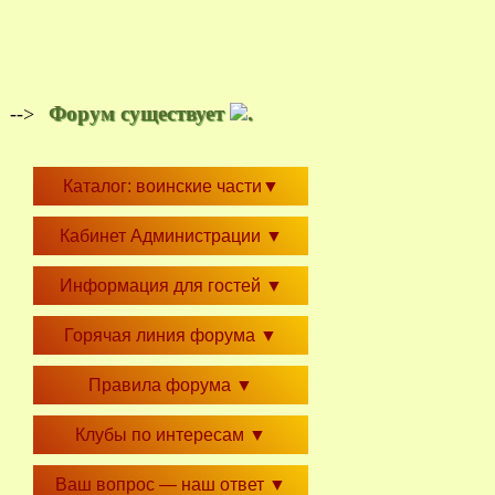
Форум существует
.
-->
Каталог: воинские части
▼
Кабинет Администрации
▼
Информация для гостей
▼
Горячая линия форума
▼
Правила форума
▼
Клубы по интересам
▼
Ваш вопрос — наш ответ
▼