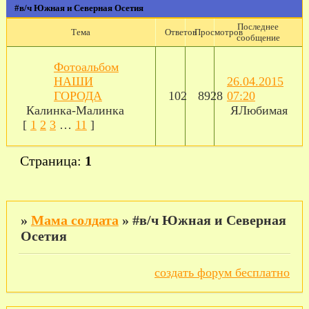
#в/ч Южная и Северная Осетия
Последнее
Тема
Ответов
Просмотров
сообщение
Фотоальбом
НАШИ
26.04.2015
ГОРОДА
102
8928
07:20
Калинка-Малинка
ЯЛюбимая
[
1
2
3
…
11
]
Страница:
1
»
Мама солдата
»
#в/ч Южная и Северная
Осетия
создать форум бесплатно