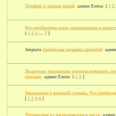
Телефон и звонки домой
админ Елена
[
1
2
Что необходимо знать призывникам и родит
[
1
2
3
…
7
]
Закрыта
Армейская заправка кроватей
адми
Досрочное увольнение военнослужащего, пр
призыву
админ Елена
[
1
2
]
Увольнение с военной службы. Что необходим
[
1
2
3
4
]
Увольнения из расположения в части
админ