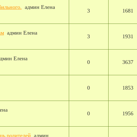
бильного.
админ Елена
3
1681
ам
админ Елена
3
1931
дмин Елена
0
3637
0
1853
ена
0
1956
щь родителей
админ