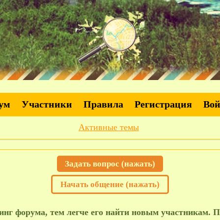
ум
Участники
Правила
Регистрация
Во
Активные темы
Задать вопрос (нажать)
Начать общение (нажать)
нг форума, тем легче его найти новым участникам. П