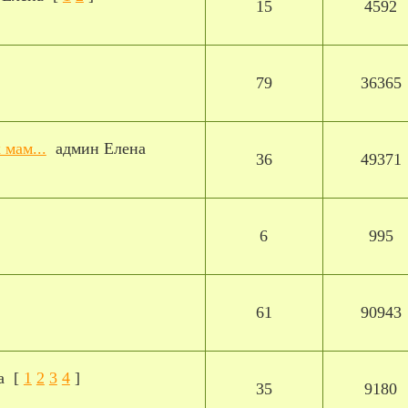
15
4592
79
36365
 мам...
админ Елена
36
49371
6
995
61
90943
а
[
1
2
3
4
]
35
9180