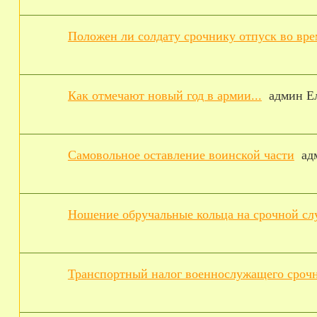
Положен ли солдату срочнику отпуск во вр
Как отмечают новый год в армии...
админ Е
Самовольное оставление воинской части
ад
Ношение обручальные кольца на срочной сл
Транспортный налог военнослужащего сроч