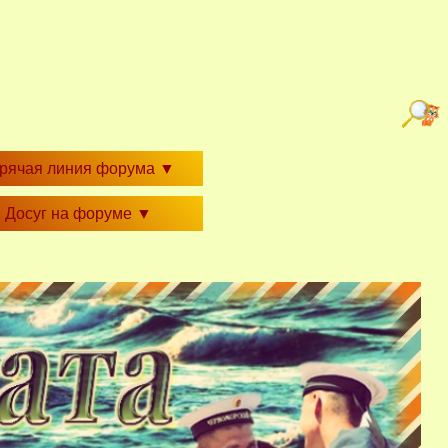
орячая линия форума
▼
Досуг на форуме
▼