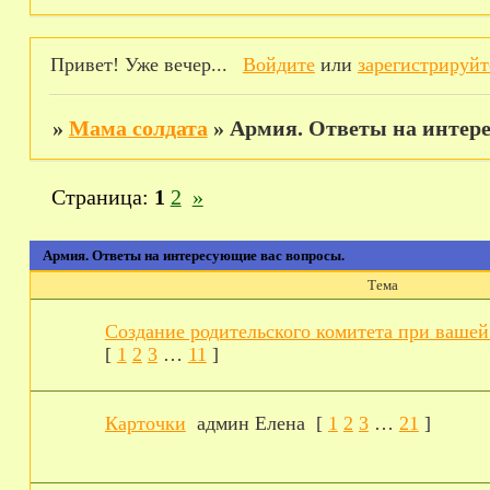
Привет! Уже вечер...
Войдите
или
зарегистрируйт
»
Мама солдата
»
Армия. Ответы на интере
Страница:
1
2
»
Армия. Ответы на интересующие вас вопросы.
Тема
Создание родительского комитета при вашей 
[
1
2
3
…
11
]
Карточки
админ Елена
[
1
2
3
…
21
]