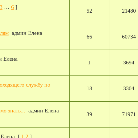
3
…
6
]
52
21480
елям
админ Елена
66
60734
н Елена
1
3694
оходящего службу по
18
3304
о знать...
админ Елена
39
71971
 Елена
[
1
2
]