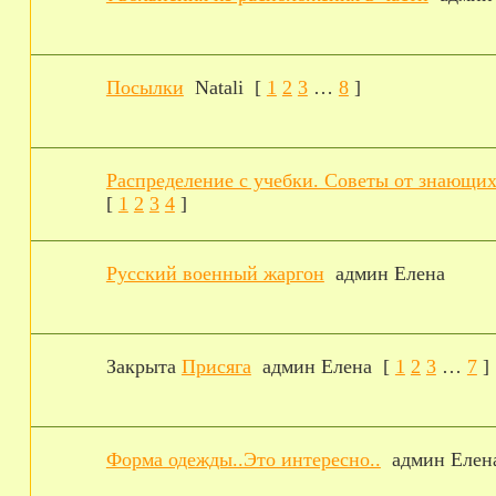
Посылки
Natali
[
1
2
3
…
8
]
Распределение с учебки. Советы от знающих
[
1
2
3
4
]
Русский военный жаргон
админ Елена
Закрыта
Присяга
админ Елена
[
1
2
3
…
7
]
Форма одежды..Это интересно..
админ Елен