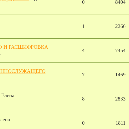
0
8404
1
2266
Ф И РАСШИФРОВКА
4
7454
а
ОЕННОСЛУЖАЩЕГО
7
1469
 Елена
8
2833
лена
0
1811