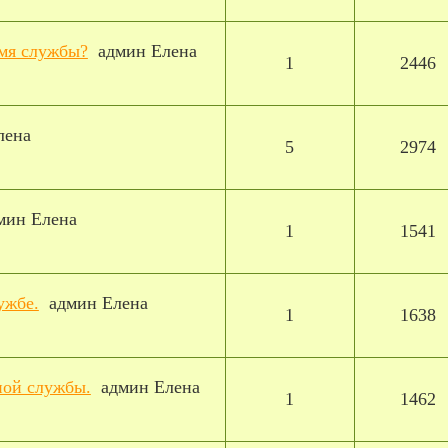
емя службы?
админ Елена
1
2446
лена
5
2974
мин Елена
1
1541
ужбе.
админ Елена
1
1638
ной службы.
админ Елена
1
1462