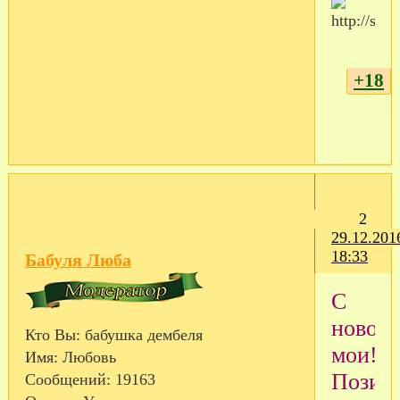
+18
2
29.12.201
18:33
Бабуля Люба
С
новос
Кто Вы:
бабушка дембеля
мои!
Имя:
Любовь
Позит
Сообщений:
19163