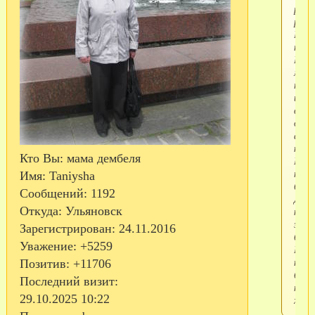
руку
руга
Полу
полу
Наш
маль
терп
и
верн
друз
адек
кома
Кто Вы:
мама дембеля
Бол
не
Имя:
Taniysha
боле
Сообщений:
1192
Дер
Откуда:
Ульяновск
кула
за
Зарегистрирован
: 24.11.2016
боле
Уважение:
+5259
И
помн
Позитив:
+11706
буде
Последний визит:
неож
29.10.2025 10:22
хоро