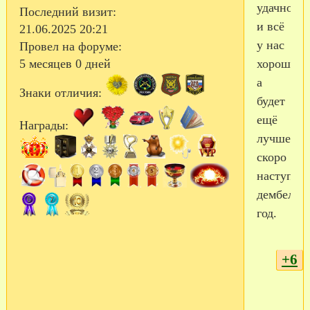
удачно
Последний визит:
и всё
21.06.2025 20:21
у нас
Провел на форуме:
хорошо,
5 месяцев 0 дней
а
Знаки отличия:
будет
ещё
Награды:
лучше,
скоро
наступит
дембельс
год.
+6