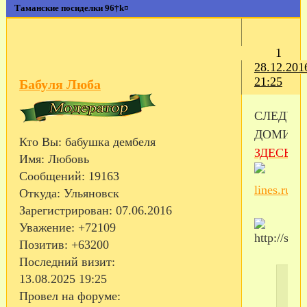
Таманские посиделки 96†k¤
1
28.12.201
21:25
Бабуля Люба
СЛЕДУ
ДОМИК
Кто Вы:
бабушка дембеля
ЗДЕСЬ
Имя:
Любовь
Сообщений:
19163
Откуда:
Ульяновск
Зарегистрирован
: 07.06.2016
Уважение:
+72109
Позитив:
+63200
Последний визит:
13.08.2025 19:25
Провел на форуме: