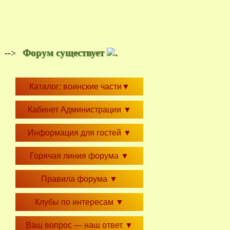
Форум существует
.
-->
Каталог: воинские части
▼
Кабинет Администрации
▼
Информация для гостей
▼
Горячая линия форума
▼
Правила форума
▼
Клубы по интересам
▼
Ваш вопрос — наш ответ
▼