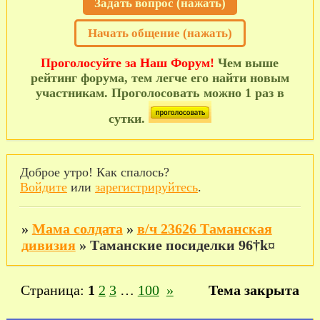
Задать вопрос (нажать)
Начать общение (нажать)
Проголосуйте за Наш Форум!
Чем выше
рейтинг форума, тем легче его найти новым
участникам. Проголосовать можно 1 раз в
сутки.
Доброе утро! Как спалось?
Войдите
или
зарегистрируйтесь
.
»
Мама солдата
»
в/ч 23626 Таманская
дивизия
»
Таманские посиделки 96†k¤
Страница:
1
2
3
…
100
»
Тема закрыта