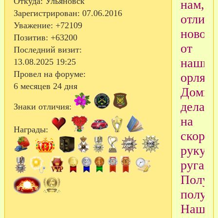
Откуда:
Ульяновск
нам,зд
Зарегистрирован
: 07.06.2016
отлич
Уважение:
+72109
новост
Позитив:
+63200
от
Последний визит:
наших
13.08.2025 19:25
Провел на форуме:
орлят!
6 месяцев 24 дня
Домик
делала
Знаки отличия:
на
Награды:
скору
руку,н
ругайт
Получ
получи
Наши