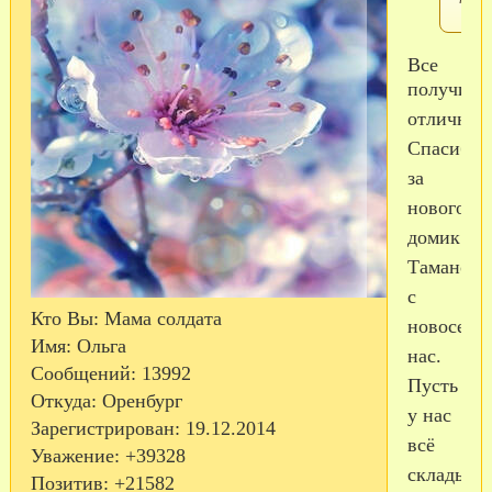
Все
получило
отлично.
Спасибо
за
новогодн
домик.
Таманочк
с
Кто Вы:
Мама солдата
новосель
Имя:
Ольга
нас.
Сообщений:
13992
Пусть
Откуда:
Оренбург
у нас
Зарегистрирован
: 19.12.2014
всё
Уважение:
+39328
складыва
Позитив:
+21582