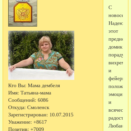
С
новоселье
Надеюсь
этот
предново
домик
порадует
вихрем
и
фейервер
Кто Вы:
Мама дембеля
положите
Имя:
Татьяна-мама
эмоций
Сообщений:
6086
и
Откуда:
Смоленск
всячески
Зарегистрирован
: 10.07.2015
радостей!
Уважение:
+8617
Любанюш
Позитив:
+7009