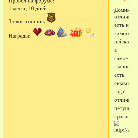
Провел на форуме:
1 месяц 10 дней
Домик
отличный
Знаки отличия:
есть и
зимний
Награды:
пейзаж,
а
самое
главное-
есть
символ
года,
отличный
петушок-
красавец!