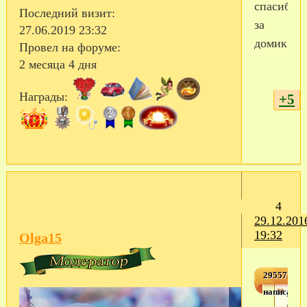
спасибо
Последний визит:
за
27.06.2019 23:32
домик!
Провел на форуме:
2 месяца 4 дня
Награды:
+5
4
29.12.201
19:32
Olga15
2955756,2
написал(а)
Полу
полу