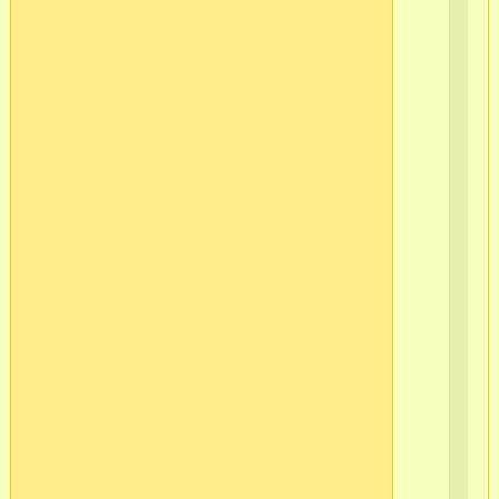
45)
в/
ч
37
в/
ч
51
в/
ч
51
в/
ч
51
г.
Мо
(п
44)