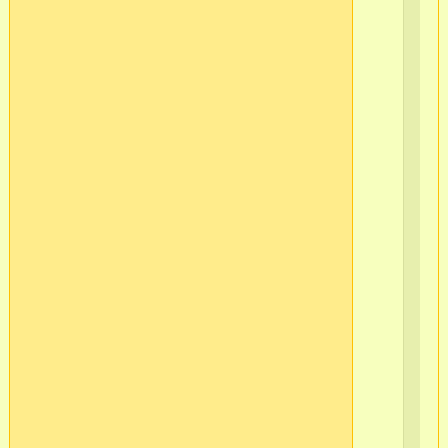
ч
37
в/
ч
51
в/
ч
51
в/
ч
51
г.
Мо
(п
41)
в/