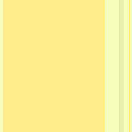
ч
51
в/
ч
51
в/
ч
51
г.
Мо
(п
36)
в/
ч
37
в/