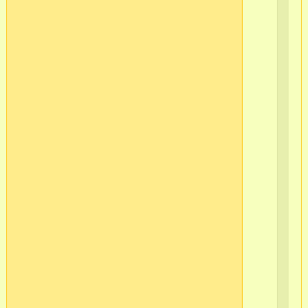
в/
ч
37
в/
ч
51
в/
ч
51
в/
ч
51
г.
Мо
(п
42)
в/