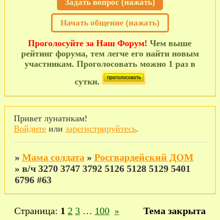
Задать вопрос (нажать)
Начать общение (нажать)
Проголосуйте за Наш Форум!
Чем выше
рейтинг форума, тем легче его найти новым
участникам. Проголосовать можно 1 раз в
сутки.
Привет лунатикам!
Войдите
или
зарегистрируйтесь
.
»
Мама солдата
»
Росгвардейский ДОМ
»
в/ч 3270 3747 3792 5126 5128 5129 5401
6796 #63
Страница:
1
2
3
…
100
»
Тема закрыта