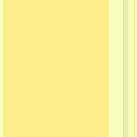
г.
Мо
(п
51)
в/
ч
37
в/
ч
51
в/
ч
51
в/
ч
51