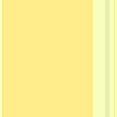
в/
ч
51
г.
Мо
(п
55)
в/
ч
37
в/
ч
51
в/
ч
51
в/