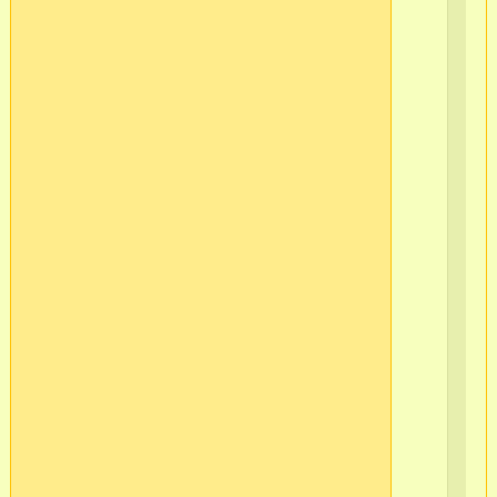
54
67
#6
в/
ч
32
37
37
51
51
51
54
67
#6
в/
ч
32