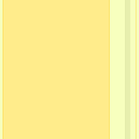
51
г.
Мо
(п
52)
в/
ч
37
в/
ч
51
в/
ч
51
в/
ч
51