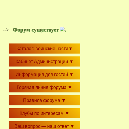
Форум существует
.
-->
Каталог: воинские части
▼
Кабинет Администрации
▼
Информация для гостей
▼
Горячая линия форума
▼
Правила форума
▼
Клубы по интересам
▼
Ваш вопрос — наш ответ
▼