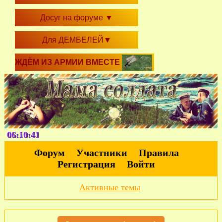
Досуг на форуме
▼
Для ДЕМБЕЛЕЙ
▼
ЖДЁМ ИЗ АРМИИ ВМЕСТЕ
06:10:42
Форум
Участники
Правила
Регистрация
Войти
Активные темы