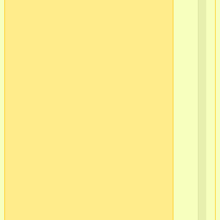
в/
ч
51
в/
ч
51
в/
ч
51
г.
Мо
(п
37)
в/
ч
37
в/