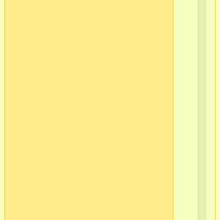
ч
51
в/
ч
51
в/
ч
51
г.
Мо
(п
35)
в/
ч
37
в/
ч