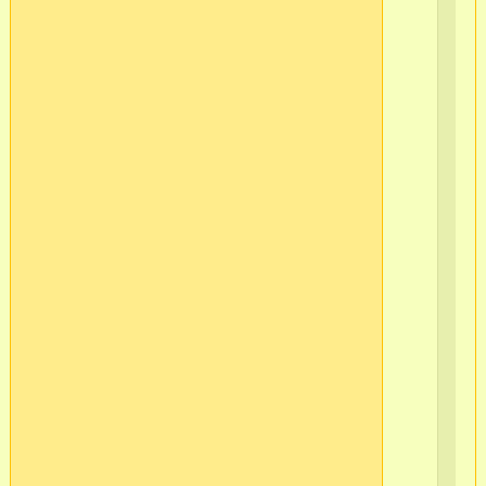
ч
37
в/
ч
51
в/
ч
51
в/
ч
51
г.
Мо
(п
40)
в/
ч