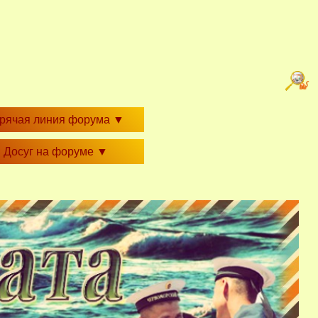
орячая линия форума
▼
Досуг на форуме
▼