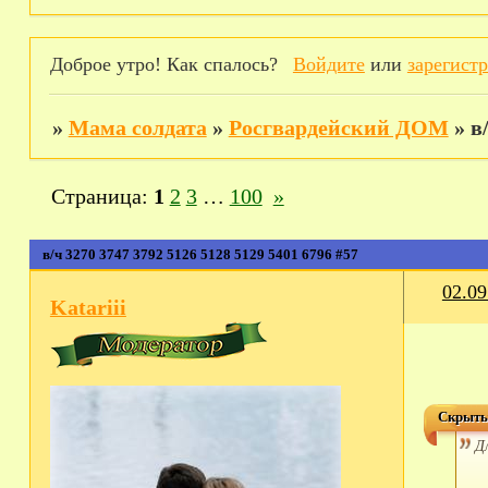
Доброе утро! Как спалось?
Войдите
или
зарегист
»
Мама солдата
»
Росгвардейский ДОМ
»
в
Страница:
1
2
3
…
100
»
в/ч 3270 3747 3792 5126 5128 5129 5401 6796 #57
02.09
Katariii
Скрыты
Д