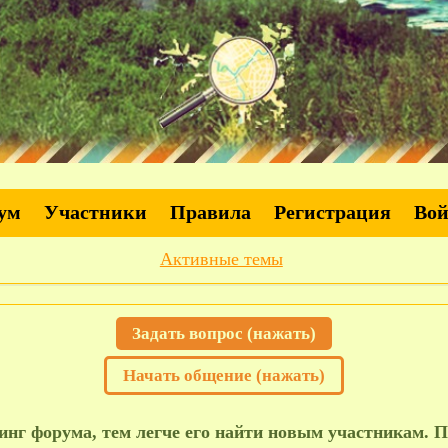
ум
Участники
Правила
Регистрация
Во
Активные темы
Задать вопрос (нажать)
Начать общение (нажать)
нг форума, тем легче его найти новым участникам. П