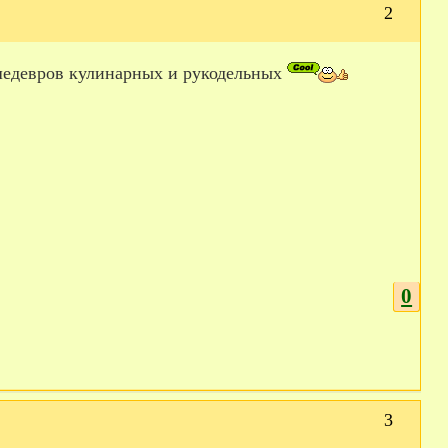
2
шедевров кулинарных и рукодельных
0
3