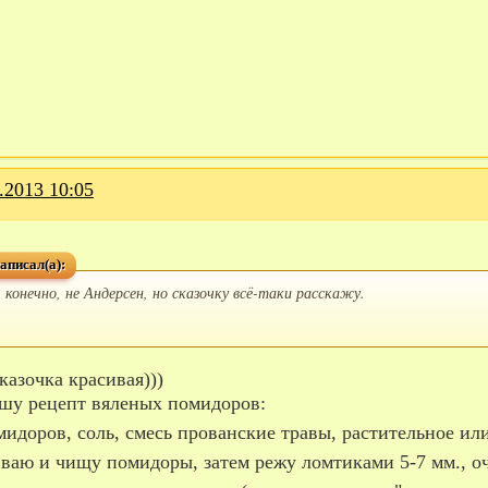
.2013 10:05
аписал(а):
, конечно, не Андерсен, но сказочку всё-таки расскажу.
сказочка красивая)))
шу рецепт вяленых помидоров:
мидоров, соль, смесь прованские травы, растительное ил
ваю и чищу помидоры, затем режу ломтиками 5-7 мм., о