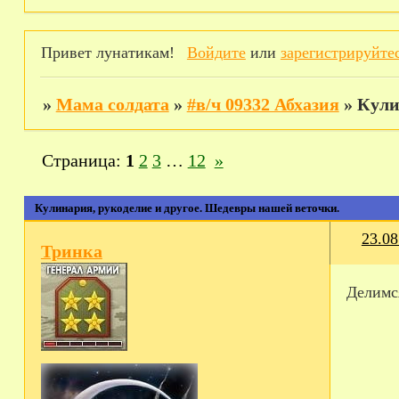
Привет лунатикам!
Войдите
или
зарегистрируйте
»
Мама солдата
»
#в/ч 09332 Абхазия
»
Кули
Страница:
1
2
3
…
12
»
Кулинария, рукоделие и другое. Шедевры нашей веточки.
23.08
Тринка
Делимс