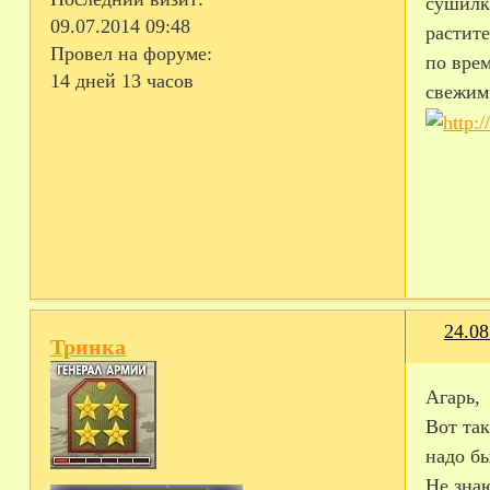
сушилк
09.07.2014 09:48
растите
Провел на форуме:
по вре
14 дней 13 часов
свежим
24.08
Тринка
Агарь,
Вот так
надо бы
Не зна