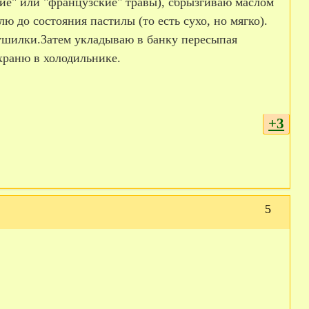
ие" или "французские" травы), сбрызгиваю маслом
ю до состояния пастилы (то есть сухо, но мягко).
сушилки.Затем укладываю в банку пересыпая
храню в холодильнике.
+3
5