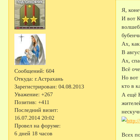
Я, коне
И вот К
волшебн
бубенч
Ах, как
В авгус
Ах, спа
Всё оч
Сообщений:
604
Но вот 
Откуда:
г.Астрахань
кто в к
Зарегистрирован
: 04.08.2013
Уважение:
+267
А ещё К
Позитив:
+411
жителей
Последний визит:
нескучн
16.07.2014 20:02
Провел на форуме:
6 дней 18 часов
Всех п