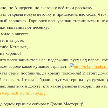
чно, не Андерсен, но сказочку всё-таки расскажу.
атя открыла новую веточку и пригласила нас сюда. Что-
ый горшочек. Горшочек весь увешан старинными и не оче
ики вызванивают песенку:
 мило в августе,
те, в августе.
сибо Катеньке, -
ень хорошо!
что всего занимательнее: подержишь руку над паром, ко
аком городе какое кушанье стряпает...
атя стены поставила, да крышу положила! И стоит домик
 созывает.И тогда собрались тут мастерицы-рукодельниц
ых занятиях и досуге, кто какие ремёсла покорил, да кт
од одной крышей собирает Домик Мастериц!