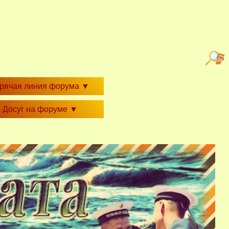
орячая линия форума
▼
Досуг на форуме
▼