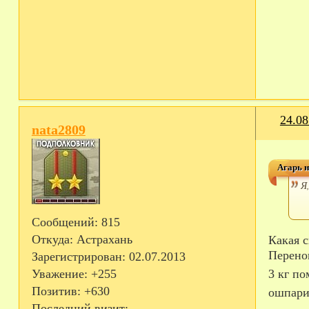
24.08
nata2809
Агарь н
Я
Сообщений:
815
Откуда:
Астрахань
Какая 
Перено
Зарегистрирован
: 02.07.2013
3 кг по
Уважение:
+255
Позитив:
+630
ошпари
Последний визит: