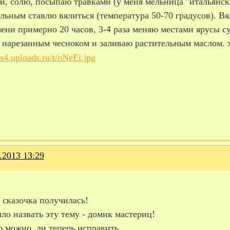
и, солю, посыпаю травками (у меня мельница "итальянск
льным ставлю вялиться (температура 50-70 градусов). Вял
мени примерно 20 часов, 3-4 раза меняю местами ярусы 
 нарезанным чесноком и заливаю растительным маслом. 
.2013 13:29
 сказочка получилась!
ло назвать эту тему - домик мастериц!
ю можно ли теперь исправить