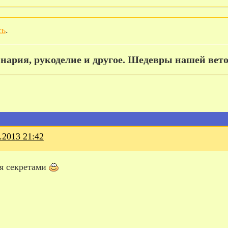
сь
.
нария, рукоделие и другое. Шедевры нашей вето
.2013 21:42
я секретами