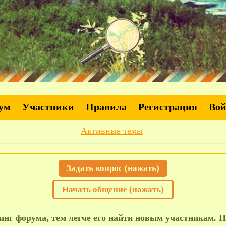
ум
Участники
Правила
Регистрация
Во
Активные темы
Задать вопрос (нажать)
Начать общение (нажать)
нг форума, тем легче его найти новым участникам. П