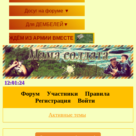
Досуг на форуме
▼
Для ДЕМБЕЛЕЙ
▼
ЖДЁМ ИЗ АРМИИ ВМЕСТЕ
12:01:25
Форум
Участники
Правила
Регистрация
Войти
Активные темы