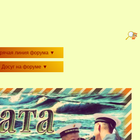
орячая линия форума
▼
Досуг на форуме
▼