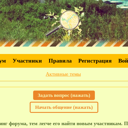
ум
Участники
Правила
Регистрация
Во
Активные темы
Задать вопрос (нажать)
Начать общение (нажать)
нг форума, тем легче его найти новым участникам. П