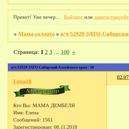
Привет! Уже вечер...
Войдите
или
зарегистрируйт
»
Мама солдата
»
в/ч 52929 ЗАТО Сибирск
Страница:
1
2
3
…
100
»
в/ч 52929 ЗАТО Сибирский Алтайского края - 30
02.07
Lena18
Кто Вы:
МАМА ДЕМБЕЛЯ
Имя:
Елена
Сообщений:
1561
Зарегистрирован
: 08.11.2018