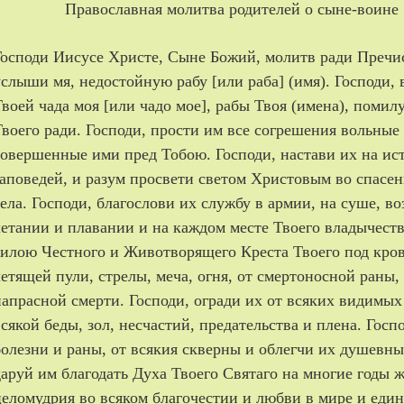
Православная молитва родителей о сыне-воине
Господи Иисусе Христе, Сыне Божий, молитв ради Пречи
услыши мя, недостойную рабу [или раба] (имя). Господи,
Твоей чада моя [или чадо мое], рабы Твоя (имена), помил
Твоего ради. Господи, прости им все согрешения вольные
совершенные ими пред Тобою. Господи, настави их на и
заповедей, и разум просвети светом Христовым во спасе
тела. Господи, благослови их службу в армии, на суше, во
летании и плавании и на каждом месте Твоего владычеств
силою Честного и Животворящего Креста Твоего под кро
летящей пули, стрелы, меча, огня, от смертоносной раны,
напрасной смерти. Господи, огради их от всяких видимых
всякой беды, зол, несчастий, предательства и плена. Госп
болезни и раны, от всякия скверны и облегчи их душевны
даруй им благодать Духа Твоего Святаго на многие годы ж
целомудрия во всяком благочестии и любви в мире и ед