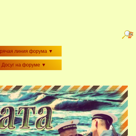
орячая линия форума
▼
Досуг на форуме
▼