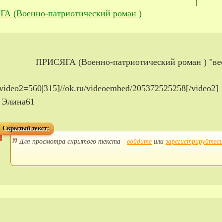
А (Военно-патриотический роман )
ПРИСЯГА (Военно-патриотический роман ) "ве
[video2=560|315]//ok.ru/videoembed/205372525258[/video2]
- Элина61
Скрытый текст:
Для просмотра скрытого текста -
войдите
или
зарегистрируйтес