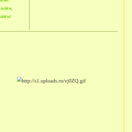
ужно!
 ждём,
ойдём!