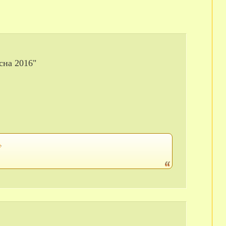
сна 2016"
ь
.