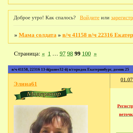
Доброе утро! Как спалось?
Войдите
или
зарегист
»
Мама солдата
»
в/ч 41158 в/ч 22316 Екате
Страница:
«
1
…
97
98
99
100
»
в/ч 41158, 22316 13-й(ранее32-й) в/городок Екатеринбург, домик 25
01.07
Элина61
Регист
веточк