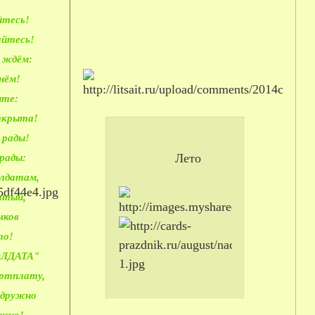
йтесь!
айтесь!
ь ждём:
нём!
ите:
открыта!
 рады!
Лето
грады:
олдатам,
гатый,
чков
то!
ОЛДАТА"
артплату,
 дружно