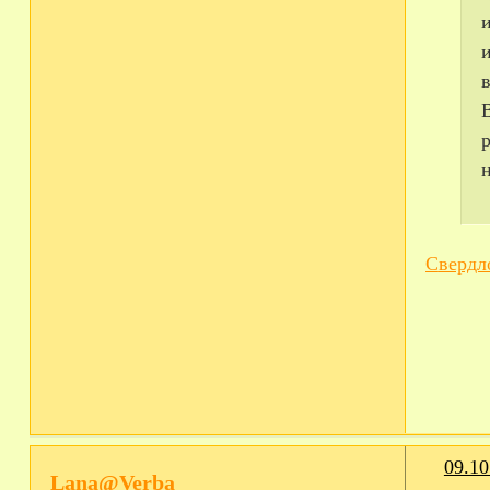
Сверд
09.10
Lana@Verba