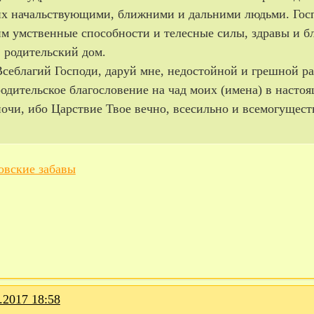
их начальствующими, ближними и дальними людьми. Гос
им умственные способности и телесные силы, здравы и б
в родительский дом.
Всеблагий Господи, даруй мне, недостойной и грешной ра
родительское благословение на чад моих (имена) в настоя
ночи, ибо Царствие Твое вечно, всесильно и всемогущес
ловские забавы
.2017 18:58