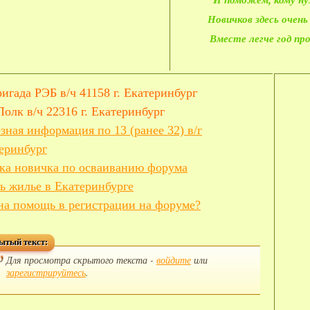
И поможем, кому н
Новичков здесь очень
Вместе легче год пр
ригада РЭБ в/ч 41158 г. Екатеринбург
Полк в/ч 22316 г. Екатеринбург
зная информация по 13 (ранее 32) в/г
еринбург
ка новичка по осваиванию форума
ь жилье в Екатеринбурге
а помощь в регистрации на форуме?
ытый текст:
Для просмотра скрытого текста -
войдите
или
зарегистрируйтесь
.