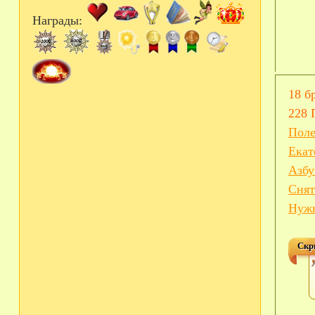
Награды:
18 б
228 
Поле
Екат
Азбу
Снят
Нужн
Скр