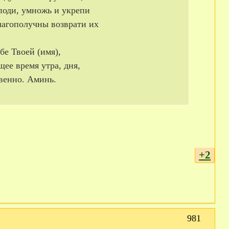
поди, умножь и укрепи
лагополучны возврати их
бе Твоей (имя),
щее время утра, дня,
твенно. Аминь.
+2
981