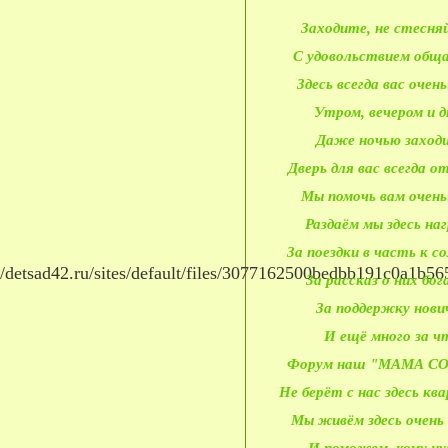
Заходите, не стесня
С удовольствием общ
Здесь всегда вас очен
Утром, вечером и д
Даже ночью заход
Дверь для вас всегда 
Мы помочь вам очень
Раздаём мы здесь на
За поездки в часть к с
За рассказ о них бо
За поддержку нови
И ещё много за ч
Форум наш "МАМА С
Не берёт с нас здесь кв
Мы живём здесь очень