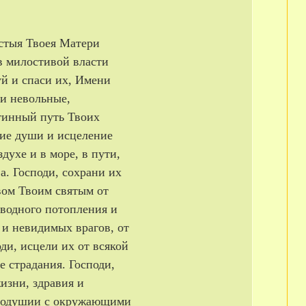
стыя Твоея Матери
 в милостивой власти
уй и спаси их, Имени
 и невольные,
стинный путь Твоих
ние души и исцеление
здухе и в море, в пути,
а. Господи, сохрани их
вом Твоим святым от
 водного потопления и
 и невидимых врагов, от
оди, исцели их от всякой
е страдания. Господи,
изни, здравия и
инодушии с окружающими