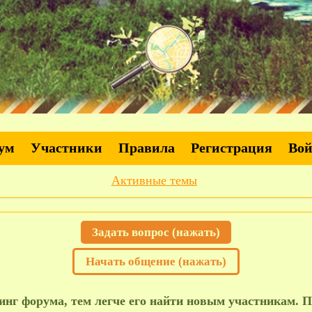
ум
Участники
Правила
Регистрация
Во
Активные темы
Задать вопрос (нажать)
Начать общение (нажать)
нг форума, тем легче его найти новым участникам. П