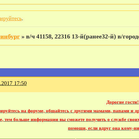
рируйтесь
.
ринбург
»
в/ч 41158, 22316 13-й(ранее32-й) в/горо
.2017 17:50
Дорогие гости!
рируйтесь на форуме, общайтесь с другими мамами, папами и 
е, тем больше информации вы сможете получить о службе свои
помощи, если вдруг она кому-ни