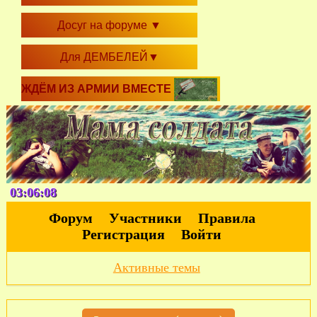
Досуг на форуме
▼
Для ДЕМБЕЛЕЙ
▼
ЖДЁМ ИЗ АРМИИ ВМЕСТЕ
03:06:09
Форум
Участники
Правила
Регистрация
Войти
Активные темы