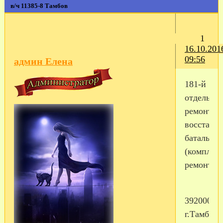
в/ч 11385-8 Тамбов
1
16.10.201
09:56
админ Елена
181-й
отдельны
ремонтно
восстано
батальон
(комплек
ремонта)
392000,
г.Тамбов-