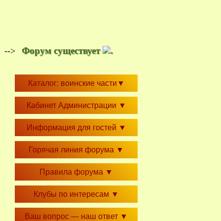
Форум существует
.
-->
Каталог: воинские части
▼
Кабинет Администрации
▼
Информация для гостей
▼
Горячая линия форума
▼
Правила форума
▼
Клубы по интересам
▼
Ваш вопрос — наш ответ
▼