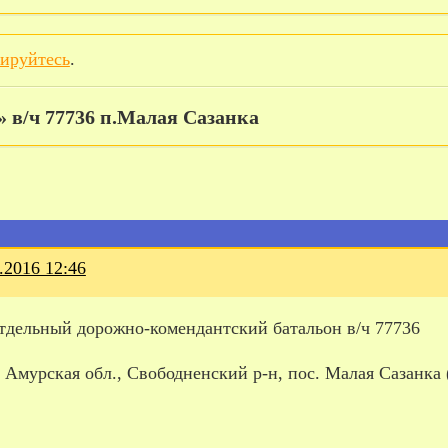
рируйтесь
.
»
в/ч 77736 п.Малая Сазанка
.2016 12:46
отдельный дорожно-комендантский батальон в/ч 77736
 Амурская обл., Свободненский р-н, пос. Малая Сазанка 