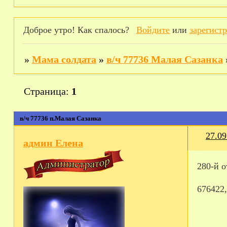
Доброе утро! Как спалось?
Войдите
или
зарегист
»
Мама солдата
»
в/ч 77736 Малая Сазанка
Страница:
1
в/ч 77736 п.Малая Сазанка
27.09
админ Елена
280-й 
676422,