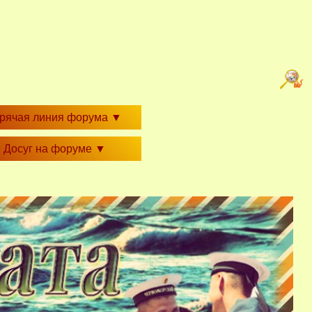
орячая линия форума
▼
Досуг на форуме
▼