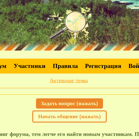
ум
Участники
Правила
Регистрация
Во
Активные темы
Задать вопрос (нажать)
Начать общение (нажать)
нг форума, тем легче его найти новым участникам. П