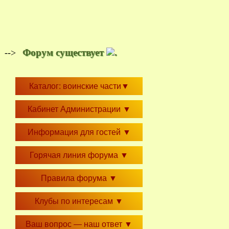
Форум существует
.
-->
Каталог: воинские части
▼
Кабинет Администрации
▼
Информация для гостей
▼
Горячая линия форума
▼
Правила форума
▼
Клубы по интересам
▼
Ваш вопрос — наш ответ
▼