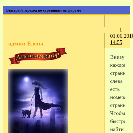
Быстрый переход по страницам на форуме
1
01.06.201
14:55
админ Елена
Внизу
каждой
страничк
слева
есть
номера
страниц.
Чтобы
быстро
найти