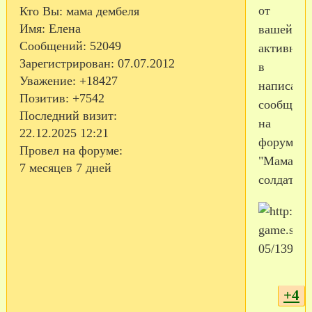
от
Кто Вы:
мама дембеля
Имя:
Елена
вашей
Сообщений:
52049
активнос
Зарегистрирован
: 07.07.2012
в
Уважение:
+18427
написани
Позитив:
+7542
сообщен
Последний визит:
на
22.12.2025 12:21
форуме
Провел на форуме:
"Мама
7 месяцев 7 дней
солдата".
+4