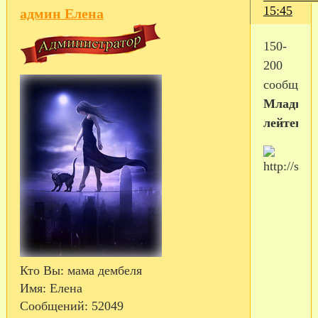
15:45
админ Елена
150-
200
сообщен
Младши
лейтенан
Кто Вы:
мама дембеля
Имя:
Елена
Сообщений:
52049