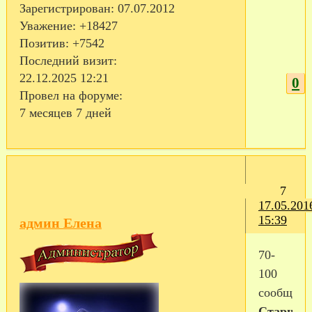
Зарегистрирован
: 07.07.2012
Уважение:
+18427
Позитив:
+7542
Последний визит:
22.12.2025 12:21
0
Провел на форуме:
7 месяцев 7 дней
7
17.05.201
15:39
админ Елена
70-
100
сообщен
Старший