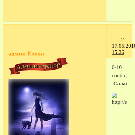
2
17.05.201
15:26
админ Елена
0-10
сообщен
Салага