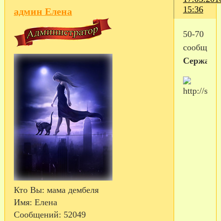
15:36
админ Елена
50-70
сообщен
Сержант
Кто Вы:
мама дембеля
Имя:
Елена
Сообщений:
52049