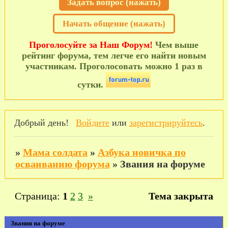
Задать вопрос (нажать)
Начать общение (нажать)
Проголосуйте за Наш Форум!
Чем выше
рейтинг форума, тем легче его найти новым
участникам. Проголосовать можно 1 раз в
сутки.
Добрый день!
Войдите
или
зарегистрируйтесь
.
»
Мама солдата
»
Азбука новичка по
осваиванию форума
»
Звания на форуме
Страница:
1
2
3
»
Тема закрыта
Звания на форуме