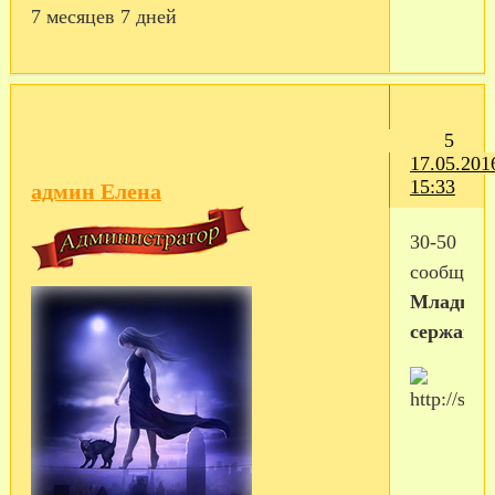
7 месяцев 7 дней
5
17.05.201
15:33
админ Елена
30-50
сообщен
Младши
сержант