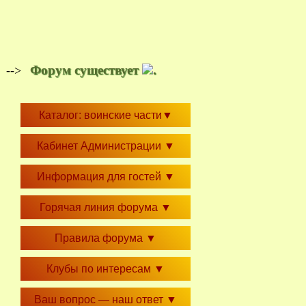
Форум существует
.
-->
Каталог: воинские части
▼
Кабинет Администрации
▼
Информация для гостей
▼
Горячая линия форума
▼
Правила форума
▼
Клубы по интересам
▼
Ваш вопрос — наш ответ
▼