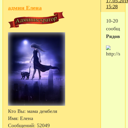
17.05.201
15:28
админ Елена
10-20
сообщен
Рядовой
Кто Вы:
мама дембеля
Имя:
Елена
Сообщений:
52049