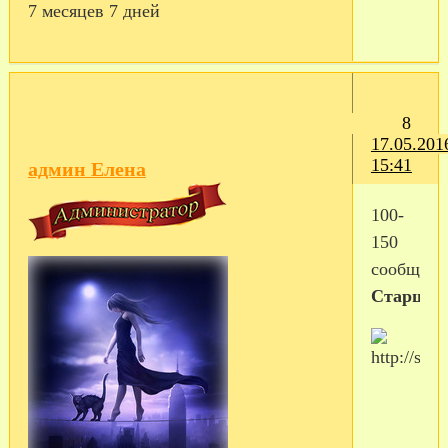
7 месяцев 7 дней
8
17.05.201
15:41
админ Елена
100-
150
сообщен
Старшин