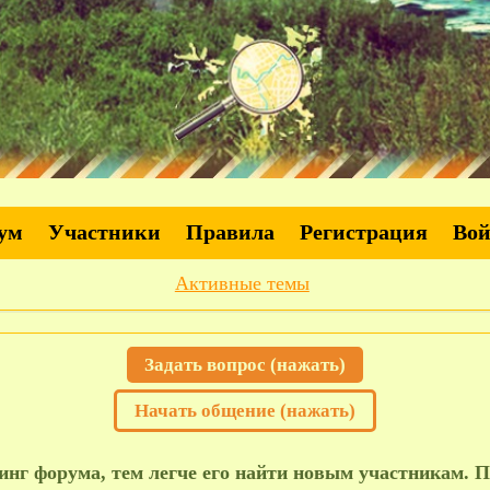
ум
Участники
Правила
Регистрация
Во
Активные темы
Задать вопрос (нажать)
Начать общение (нажать)
нг форума, тем легче его найти новым участникам. П