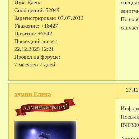
Имя:
Елена
специал
Сообщений:
52049
зенитч
Зарегистрирован
: 07.07.2012
По соо
Уважение:
+18427
санчаст
Позитив:
+7542
Последний визит:
22.12.2025 12:21
Провел на форуме:
7 месяцев 7 дней
27.12
админ Елена
Информ
Посылк
ВЧ0300
Адрес ч