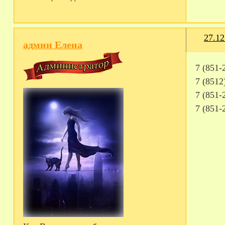
27.12
админ Елена
7 (851-
7 (8512
7 (851-
7 (851-