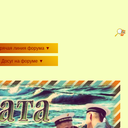
орячая линия форума
▼
Досуг на форуме
▼