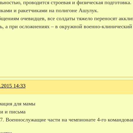
ьностью, проводится строевая и физическая подготовка.
иками и ракетчиками на полигоне Ашулук.
бщениям очевидцев, все солдаты тяжело переносят аккли
ь, а при осложнениях – в окружной военно-клинический 
.2015 14:33
ация для мамы
и и письма
7. Военнослужащие части на чемпионате 4-го командов
асти: