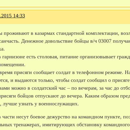
.2015 14:33
 проживают в казармах стандартной комплектации, возле
 санчасть. Денежное довольствие бойцы в/ч 03007 получ
а.
 гарнизоне есть столовая, питание организовывает граж
помещении.
 время присяги сообщает солдат в телефонном режиме. Н
ся, и выдаются только, чтобы солдат сообщил о присяге
ами можно в солдатский час – по вечерам, за час до отбо
присяги бойцов отпускают до вечера. Каким образом пре
, лучше узнать у военнослужащих.
 части несут боевое дежурство на командном пункте, поэ
льных тренажерах, имитирующих обстановку командного