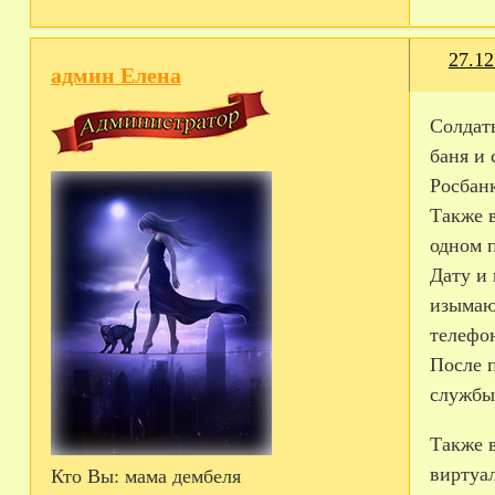
27.12
админ Елена
Солдаты
баня и
Росбанк
Также в
одном 
Дату и
изымают
телефон
После 
службы
Также в
виртуа
Кто Вы:
мама дембеля