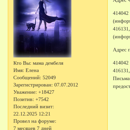
414042 
(инфор
416131,
(инфор
Адрес 
414042 
Кто Вы:
мама дембеля
Имя:
Елена
416131,
Сообщений:
52049
Письма
Зарегистрирован
: 07.07.2012
предос
Уважение:
+18427
Позитив:
+7542
Последний визит:
22.12.2025 12:21
Провел на форуме:
7 месяцев 7 дней