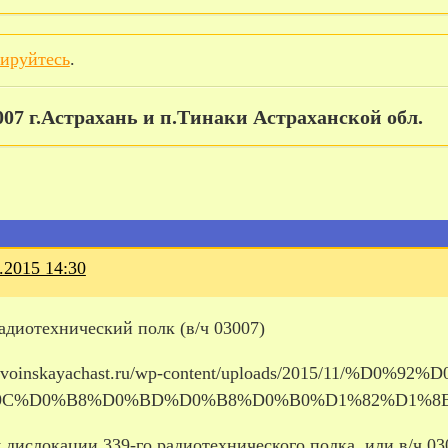
рируйтесь
.
007 г.Астрахань и п.Тинаки Астраханской обл.
.2015 14:30
адиотехнический полк (в/ч 03007)
дислокации 339-го радиотехнического полка, или в/ч 03