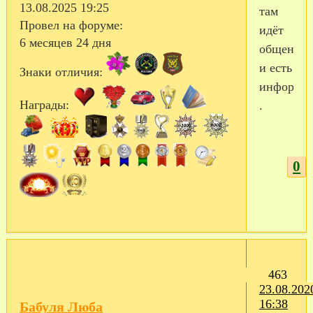
13.08.2025 19:25
там
Провел на форуме:
идёт
6 месяцев 24 дня
общение
и есть
Знаки отличия:
информа
Награды:
.
0
463
23.08.202
16:38
Бабуля Люба