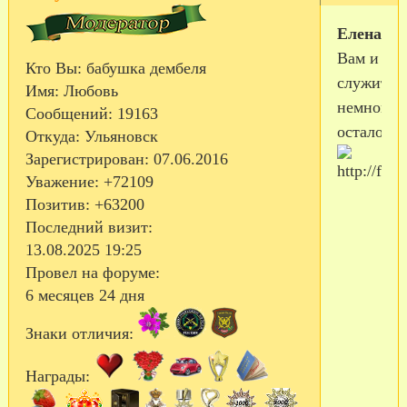
Еленасок
Вам и
Кто Вы:
бабушка дембеля
служить
Имя:
Любовь
немного
Сообщений:
19163
осталось.
Откуда:
Ульяновск
Зарегистрирован
: 07.06.2016
Уважение:
+72109
Позитив:
+63200
Последний визит:
13.08.2025 19:25
Провел на форуме:
6 месяцев 24 дня
Знаки отличия:
Награды: