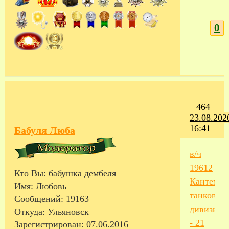
0
464
23.08.202
16:41
Бабуля Люба
в/ч
19612
Кто Вы:
бабушка дембеля
Кантемир
Имя:
Любовь
танковая
Сообщений:
19163
дивизия
Откуда:
Ульяновск
- 21
Зарегистрирован
: 07.06.2016