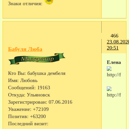
Знаки отличия:
466
23.08.202
20:51
Бабуля Люба
Еленасок
Кто Вы:
бабушка дембеля
Имя:
Любовь
Сообщений:
19163
Откуда:
Ульяновск
Зарегистрирован
: 07.06.2016
Уважение:
+72109
Позитив:
+63200
Последний визит: