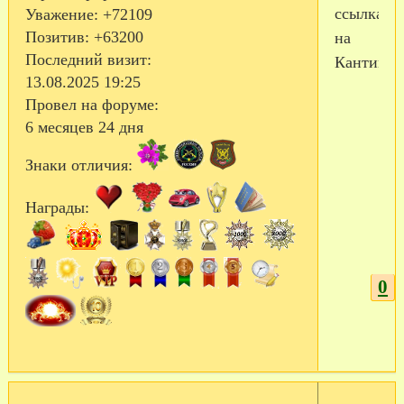
ссылка
Уважение:
+72109
Позитив:
+63200
на
Последний визит:
Кантимир
13.08.2025 19:25
Провел на форуме:
6 месяцев 24 дня
Знаки отличия:
Награды:
0