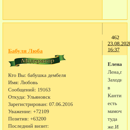
462
23.08.202
16:37
Бабуля Люба
Еленасок
Лена,прив
Кто Вы:
бабушка дембеля
Заходи
Имя:
Любовь
в
Сообщений:
19163
Кантимир
Откуда:
Ульяновск
есть
Зарегистрирован
: 07.06.2016
мамочка,
Уважение:
+72109
Позитив:
+63200
туда
Последний визит:
же.И