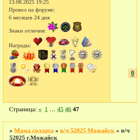
13.08.2025 19:25
Провел на форуме:
6 месяцев 24 дня
Знаки отличия:
Награды:
0
Страница:
«
1
…
45
46
47
»
Мама солдата
»
в/ч 52025 Можайск
»
в/ч
52025 г.Можайск