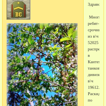
Здравств
Многих
ребят-
срочнико
из в\ч
52025
распреде
в
Кантемир
танковую
дивизию
в\ч
19612.
Раскидал
по