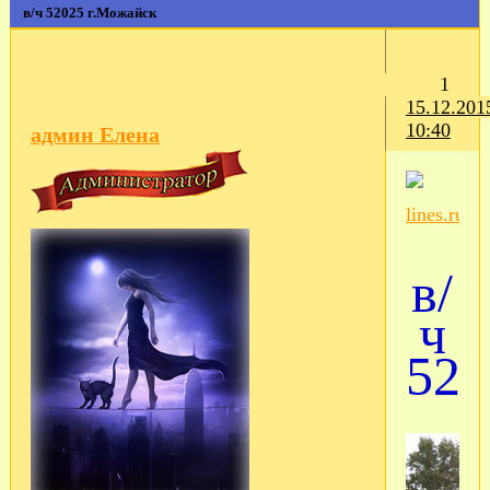
в/ч 52025 г.Можайск
1
15.12.201
10:40
админ Елена
в/
ч
520