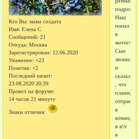
разным
подразде
Наш
Кто Вы:
мама солдата
попал
Имя:
Елена С
в
Сообщений:
21
мотостре
Откуда:
Москва
Сын
Зарегистрирован
: 12.06.2020
звонил
Уважение:
+23
и
Позитив:
+2
Последний визит:
сказал
23.08.2020 20:39
, что
Провел на форуме:
планирую
14 часов 21 минуту
отправит
в
Знаки отличия:
командир
в в\ч
в