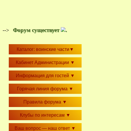
Форум существует
.
-->
Каталог: воинские части
▼
Кабинет Администрации
▼
Информация для гостей
▼
Горячая линия форума
▼
Правила форума
▼
Клубы по интересам
▼
Ваш вопрос — наш ответ
▼