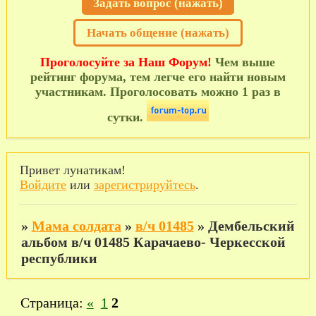
Задать вопрос (нажать)
Начать общение (нажать)
Проголосуйте за Наш Форум!
Чем выше
рейтинг форума, тем легче его найти новым
участникам. Проголосовать можно 1 раз в
сутки.
Привет лунатикам!
Войдите
или
зарегистрируйтесь
.
»
Мама солдата
»
в/ч 01485
»
Дембельский
альбом в/ч 01485 Карачаево- Черкесской
республики
Страница:
«
1
2