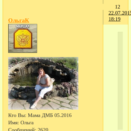
12
22.07.201
18:19
ОльгаК
С
те
Кто Вы:
Мама ДМБ 05.2016
Имя:
Ольга
Сообщений:
2620