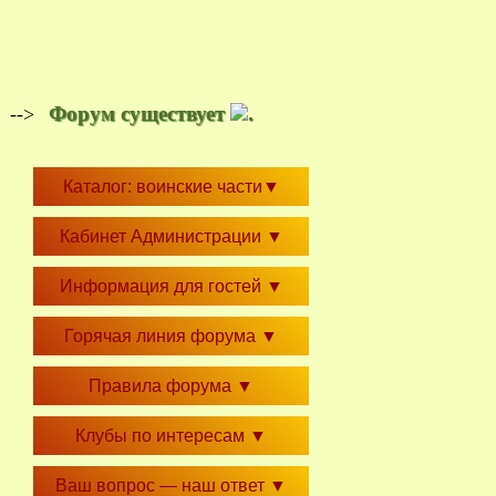
Форум существует
.
-->
Каталог: воинские части
▼
Кабинет Администрации
▼
Информация для гостей
▼
Горячая линия форума
▼
Правила форума
▼
Клубы по интересам
▼
Ваш вопрос — наш ответ
▼