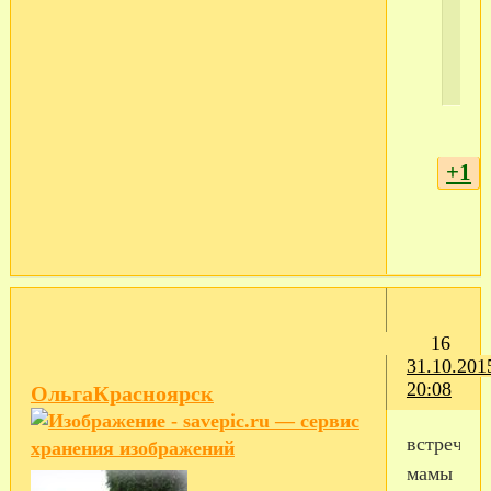
+1
16
31.10.201
20:08
ОльгаКрасноярск
встреча
мамы