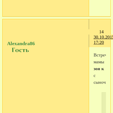
14
30.10.201
17:20
Alexandra86
Встреча
мамы
зоя к
с
сыночком