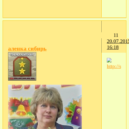
11
20.07.201
16:18
аленка сибирь