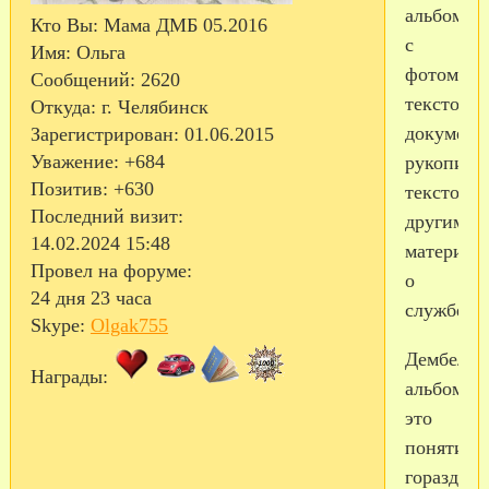
альбом
Кто Вы:
Мама ДМБ 05.2016
с
Имя:
Ольга
фотомате
Сообщений:
2620
текстовы
Откуда:
г. Челябинск
документ
Зарегистрирован
: 01.06.2015
Уважение:
+684
рукописн
Позитив:
+630
текстом,
Последний визит:
другими
14.02.2024 15:48
материал
Провел на форуме:
о
24 дня 23 часа
службе.
Skype:
Olgak755
Дембельс
Награды:
альбом,
это
понятие
гораздо