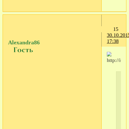
15
30.10.201
17:38
Alexandra86