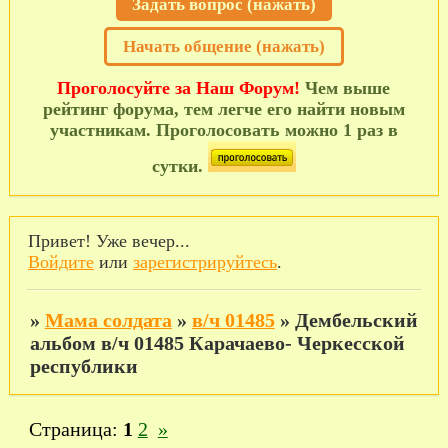
Задать вопрос (нажать)
Начать общение (нажать)
Проголосуйте за Наш Форум!
Чем выше
рейтинг форума, тем легче его найти новым
участникам. Проголосовать можно 1 раз в
сутки.
Привет! Уже вечер...
Войдите
или
зарегистрируйтесь
.
»
Мама солдата
»
в/ч 01485
»
Дембельский
альбом в/ч 01485 Карачаево- Черкесской
республики
Страница:
1
2
»