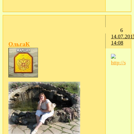
6
14.07.201
14:08
ОльгаК