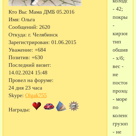
колодок
- 42;
Кто Вы:
Мама ДМБ 05.2016
покрышк
Имя:
Ольга
-
Сообщений:
2620
кирзовые
Откуда:
г. Челябинск
тип
Зарегистрирован
: 01.06.2015
Уважение:
+684
обшивки
Позитив:
+630
- х/б;
Последний визит:
вес -
14.02.2024 15:48
не
Провел на форуме:
постоянн
24 дня 23 часа
проходим
Skype:
Olgak755
- море
по
Награды:
колено;
грузопод
- не