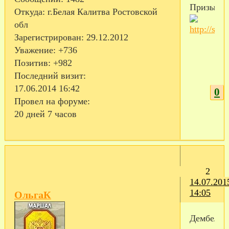
Призывни
Откуда:
г.Белая Калитва Ростовской
обл
Зарегистрирован
: 29.12.2012
Уважение:
+736
Позитив:
+982
Последний визит:
17.06.2014 16:42
0
Провел на форуме:
20 дней 7 часов
2
14.07.201
14:05
ОльгаК
Дембельс