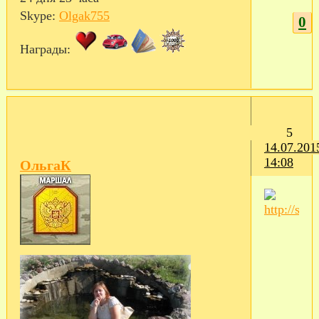
Skype:
Olgak755
0
Награды:
5
14.07.201
14:08
ОльгаК