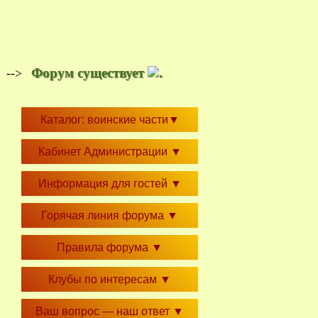
Форум существует
.
-->
Каталог: воинские части
▼
Кабинет Администрации
▼
Информация для гостей
▼
Горячая линия форума
▼
Правила форума
▼
Клубы по интересам
▼
Ваш вопрос — наш ответ
▼