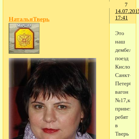
7
14.07.201
17:41
НатальяТверь
Это
наш
дембельс
поезд
Кисловод
Санкт-
Петербур
вагон
№17,кото
привез
ребят
в
Тверь