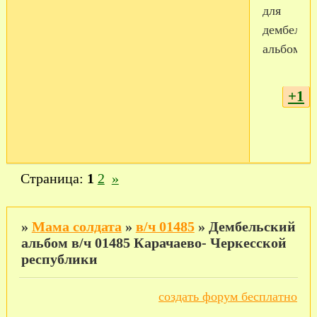
для
дембельс
альбома
+1
Страница:
1
2
»
»
Мама солдата
»
в/ч 01485
»
Дембельский
альбом в/ч 01485 Карачаево- Черкесской
республики
создать форум бесплатно