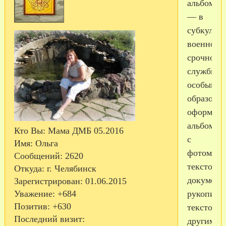
альбом
— в
субкульту
военносл
срочной
службы
особым
образом
оформле
альбом
Кто Вы:
Мама ДМБ 05.2016
с
Имя:
Ольга
фотомате
Сообщений:
2620
текстовы
Откуда:
г. Челябинск
документ
Зарегистрирован
: 01.06.2015
Уважение:
+684
рукописн
Позитив:
+630
текстом,
Последний визит:
другими