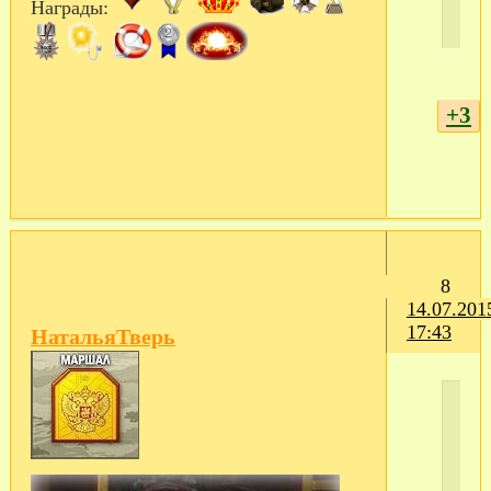
Награды:
+3
8
14.07.201
17:43
НатальяТверь