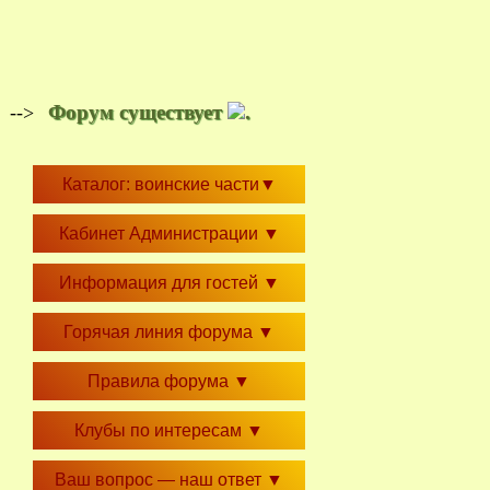
Форум существует
.
-->
Каталог: воинские части
▼
Кабинет Администрации
▼
Информация для гостей
▼
Горячая линия форума
▼
Правила форума
▼
Клубы по интересам
▼
Ваш вопрос — наш ответ
▼