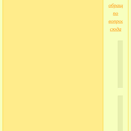
обращать
по
вопросам
сюда