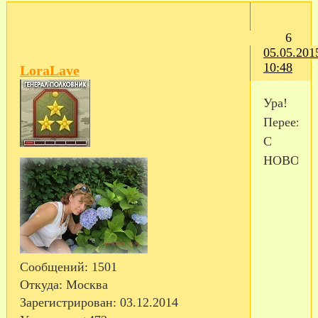
6
05.05.201
10:48
LoraLave
Ура!
Переехали
С
НОВОСЕЛ
Сообщений:
1501
Откуда:
Москва
Зарегистрирован
: 03.12.2014