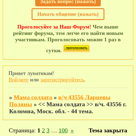
Задать вопрос (нажать)
Начать общение (нажать)
Проголосуйте за Наш Форум!
Чем выше
рейтинг форума, тем легче его найти новым
участникам. Проголосовать можно 1 раз в
сутки.
Привет лунатикам!
Войдите
или
зарегистрируйтесь
.
»
Мама солдата
»
в/ч 43556 Ларцевы
Поляны
»
<< Мама солдата >> в/ч. 43556 г.
Коломна, Моск. обл. - 44 тема.
Страница:
1
2
3
…
100
»
Тема закрыта