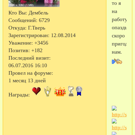
то я
на
Кто Вы:
Дембель
работу
Сообщений:
6729
опаздыва
Откуда:
Г.Тверь
Зарегистрирован
: 12.08.2014
скоро
Уважение:
+3456
пригодит
Позитив:
+182
нам.
Последний визит:
06.07.2016 16:10
Провел на форуме:
1 месяц 13 дней
Награды: