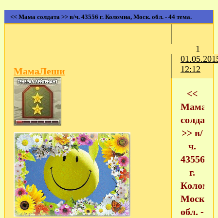
<< Мама солдата >> в/ч. 43556 г. Коломна, Моск. обл. - 44 тема.
1
01.05.201
12:12
МамаЛеши
<<
Мама
солдата
>> в/
ч.
43556
г.
Коломна
Моск.
обл. -