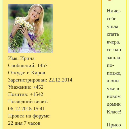
Ничего
себе -
ушла
спать
вчера,
сегодня
зашла
Имя:
Ирина
по-
Сообщений:
1457
Откуда:
г. Киров
позже,
Зарегистрирован
: 22.12.2014
а они
Уважение:
+452
уже в
Позитив:
+1542
новом
Последний визит:
домике.
06.12.2015 15:41
Класс!!!
Провел на форуме:
22 дня 7 часов
Присоеди