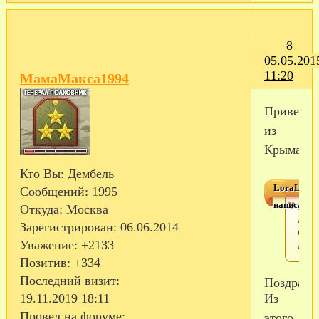
8
05.05.201
11:20
МамаМакса1994
Привет
из
Крыма!
Кто Вы:
Дембель
LoraLave
Сообщений:
1995
написал(а)
Ура!
Откуда:
Москва
Пере
Зарегистрирован
: 06.06.2014
С
НОВ
Уважение:
+2133
Позитив:
+334
Последний визит:
Поздравляю!
Из
19.11.2019 18:11
Провел на форуме:
этого