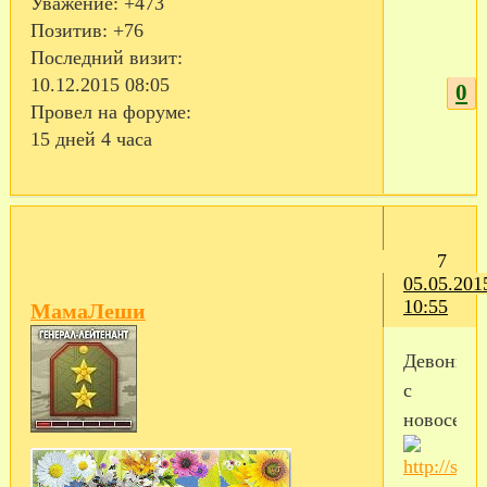
Уважение:
+473
Позитив:
+76
Последний визит:
10.12.2015 08:05
0
Провел на форуме:
15 дней 4 часа
7
05.05.201
10:55
МамаЛеши
Девоньки
с
новосель