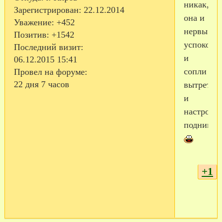
никак,
Зарегистрирован
: 22.12.2014
она и
Уважение:
+452
нервы
Позитив:
+1542
успокоит,
Последний визит:
и
06.12.2015 15:41
сопли
Провел на форуме:
22 дня 7 часов
вытрет,
и
настроен
поднимет
+1