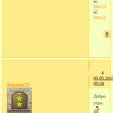
0
4
05.05.201
09:58
Корина71
Доброе
утро.