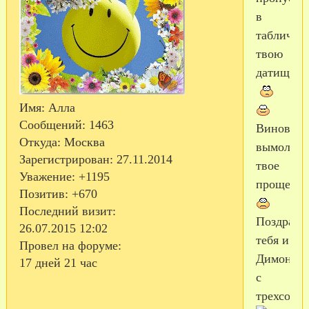
в
табличке
твою
датищу
Имя:
Алла
Сообщений:
1463
Виновата
Откуда:
Москва
вымолить
Зарегистрирован
: 27.11.2014
твое
Уважение:
+1195
прощени
Позитив:
+670
Последний визит:
Поздравл
26.07.2015 12:02
тебя и
Провел на форуме:
Димона
17 дней 21 час
с
трехсоточ