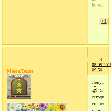
+1
3
05.05.201
09:50
МамаЛеши
Ленусик
Я
сегодня
спросоно
пропусти