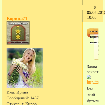
5
05.05.201
10:03
Корина71
елена
карагодин
Захв
мою
написал(а)
буты
кто
нибу
Захватим-
захватим
Без
Имя:
Ирина
этой
Сообщений:
1457
бутыли
Откуда:
г. Киров