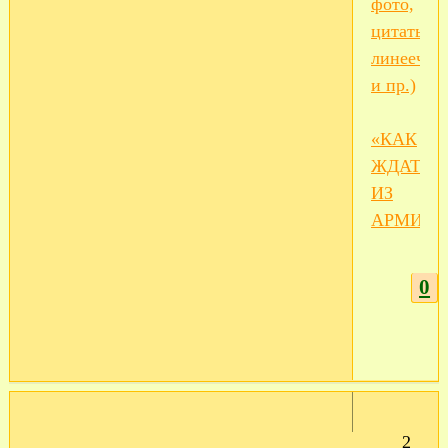
фото,
цитаты,
линеечки
и пр.)
«КАК
ЖДАТЬ
ИЗ
АРМИИ»
0
2