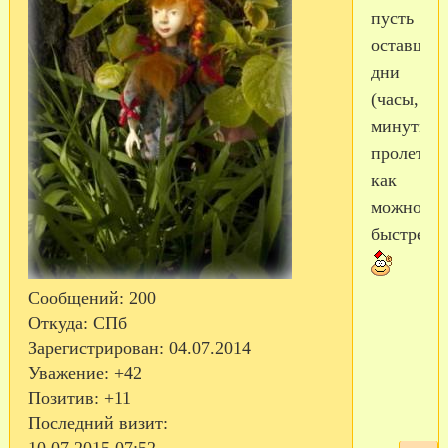
пусть
оставшие
дни
(часы,
минуты)
пролетят
как
можно
быстрее
Сообщений:
200
Откуда:
СПб
Зарегистрирован
: 04.07.2014
Уважение:
+42
Позитив:
+11
Последний визит:
10.07.2015 07:52