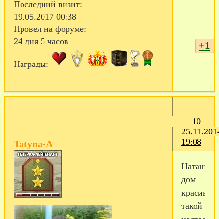
Последний визит:
19.05.2017 00:38
Провел на форуме:
24 дня 5 часов
+1
Награды:
10
25.11.201
19:08
Tatyna-A
Наташа,к
дом
красивый
такой
настоящи