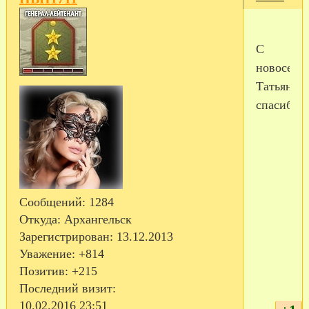
С
новосель
Татьяна,
спасибо!
Сообщений:
1284
Откуда:
Архангельск
Зарегистрирован
: 13.12.2013
Уважение:
+814
Позитив:
+215
Последний визит:
10.02.2016 23:51