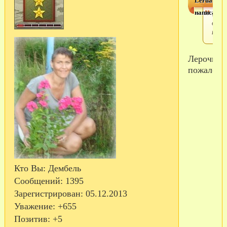
Lerua9
написал(а)
Уррр
опят
ново
Лерочка,добро
пожаловат
Кто Вы:
Дембель
Сообщений:
1395
Зарегистрирован
: 05.12.2013
Уважение:
+655
Позитив:
+5