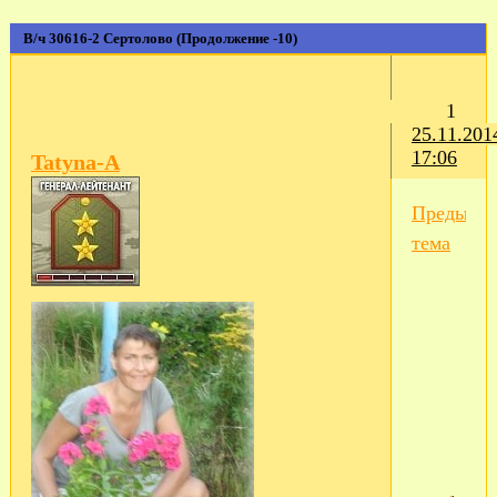
В/ч 30616-2 Сертолово (Продолжение -10)
1
25.11.201
17:06
Tatyna-A
Предыду
тема