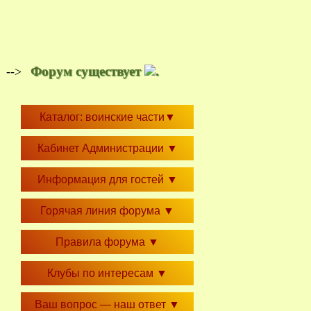
Форум существует
.
-->
Каталог: воинские части
▼
Кабинет Администрации
▼
Информация для гостей
▼
Горячая линия форума
▼
Правила форума
▼
Клубы по интересам
▼
Ваш вопрос — наш ответ
▼