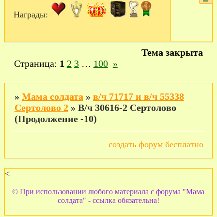
Награды:
Тема закрыта
Страница:
1
2
3
…
100
»
»
Мама солдата
»
в/ч 71717 и в/ч 55338
Сертолово 2
»
В/ч 30616-2 Сертолово
(Продолжение -10)
создать форум бесплатно
<
© При использовании любого материала с форума "Мама
солдата" - ссылка обязательна!