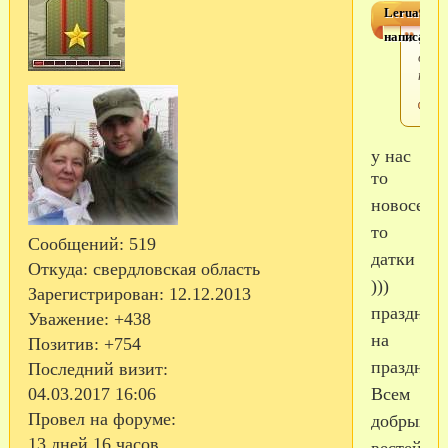
Lerua9
написал(а)
Уррр
опят
ново
у нас
то
новоселье
то
Сообщений:
519
датки
Откуда:
свердловская область
)))
Зарегистрирован
: 12.12.2013
праздник
Уважение:
+438
на
Позитив:
+754
праздник
Последний визит:
Всем
04.03.2017 16:06
Провел на форуме:
добрых
13 дней 16 часов