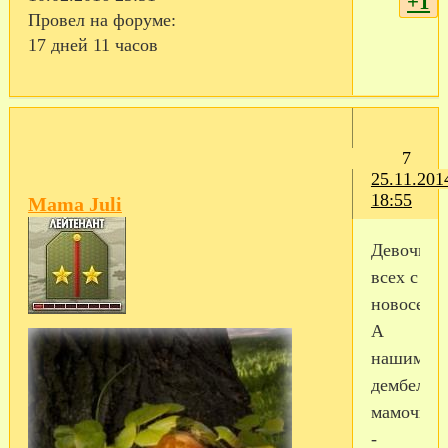
+1
Провел на форуме:
17 дней 11 часов
7
25.11.201
18:55
Mama Juli
Девочки,
всех с
новоселье
А
нашим
дембель-
мамочкам
-