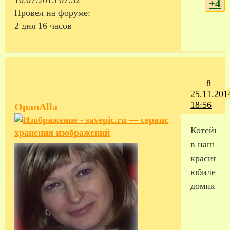
+4
Провел на форуме:
2 дня 16 часов
8
25.11.201
18:56
OpanAlla
Котейку
в наш
красивый
юбилейн
домик.